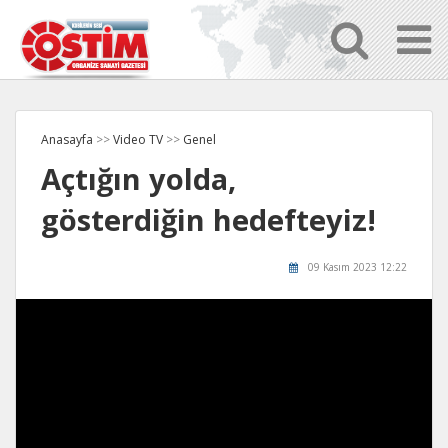
Anasayfa
>>
Video TV
>>
Genel
Açtığın yolda,
gösterdiğin hedefteyiz!
09 Kasım 2023 12:22