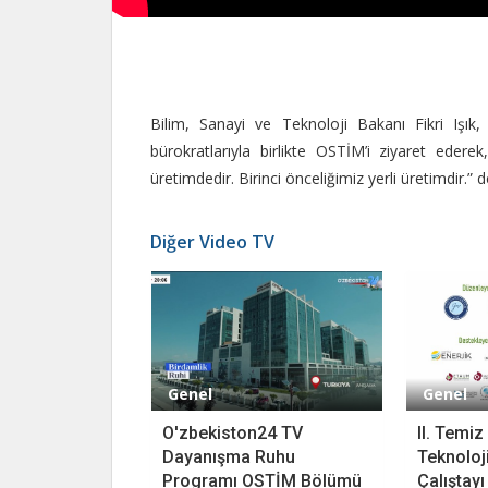
Bilim, Sanayi ve Teknoloji Bakanı Fikri Işık,
bürokratlarıyla birlikte OSTİM’i ziyaret ederek,
üretimdedir. Birinci önceliğimiz yerli üretimdir.” d
Diğer Video TV
Genel
Genel
O'zbekiston24 TV
II. Temiz
Dayanışma Ruhu
Teknoloji
Programı OSTİM Bölümü
Çalıştay