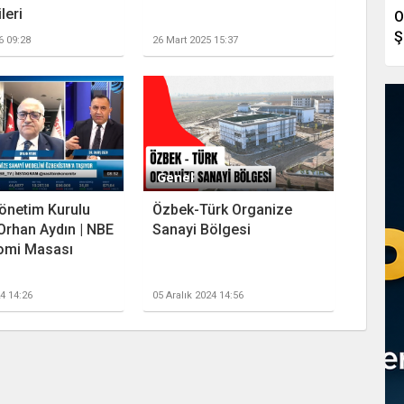
leri
O
Ş
6 09:28
26 Mart 2025 15:37
Genel
önetim Kurulu
Özbek-Türk Organize
Orhan Aydın | NBE
Sanayi Bölgesi
omi Masası
24 14:26
05 Aralık 2024 14:56