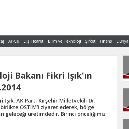
aj
Ar-Ge
Dış Ticaret
Bilim ve Teknoloji
Şirket
Finans
Dünya
ji Bakanı Fikri Işık'ın
6.2014
 Işık, AK Parti Kırşehir Milletvekili Dr.
birlikte OSTİM’i ziyaret ederek, bölge
nin geleceği üretimdedir. Birinci önceliğimiz