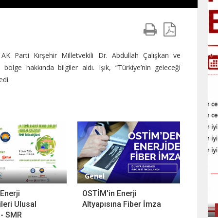
 AK Parti Kırşehir Milletvekili Dr. Abdullah Çalışkan ve
 bölge hakkında bilgiler aldı. Işık, “Türkiye’nin geleceği
edi.
Genel
 Enerji
OSTİM'in Enerji
leri Ulusal
Altyapısına Fiber İmza
ı - SMR