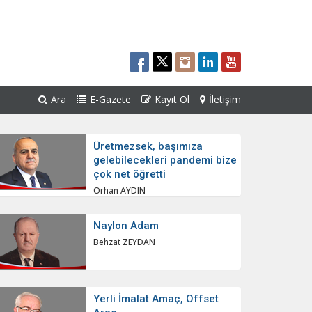
Ara
E-Gazete
Kayıt Ol
İletişim
Üretmezsek, başımıza
gelebilecekleri pandemi bize
çok net öğretti
Orhan AYDIN
Naylon Adam
Behzat ZEYDAN
Yerli İmalat Amaç, Offset