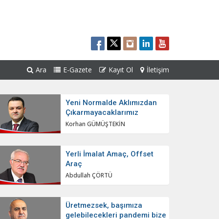
Ara
E-Gazete
Kayıt Ol
İletişim
Yeni Normalde Aklımızdan
Çıkarmayacaklarımız
Korhan GÜMÜŞTEKİN
Yerli İmalat Amaç, Offset
Araç
Abdullah ÇÖRTÜ
Üretmezsek, başımıza
gelebilecekleri pandemi bize