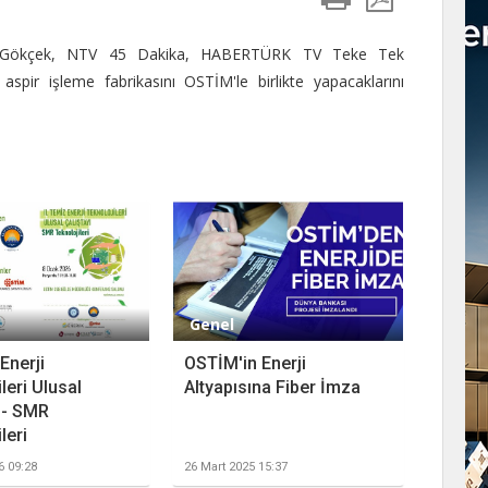
ih Gökçek, NTV 45 Dakika, HABERTÜRK TV Teke Tek
aspir işleme fabrikasını OSTİM'le birlikte yapacaklarını
Genel
 Enerji
OSTİM'in Enerji
leri Ulusal
Altyapısına Fiber İmza
ı - SMR
leri
6 09:28
26 Mart 2025 15:37