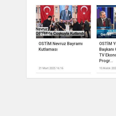
Genel
Genel
OSTİM Nevruz Bayramı
OSTİM Y
Kutlaması
Başkanı 
TV Ekon
Progr...
21 Mart 2025 16:16
10 Aralık 20