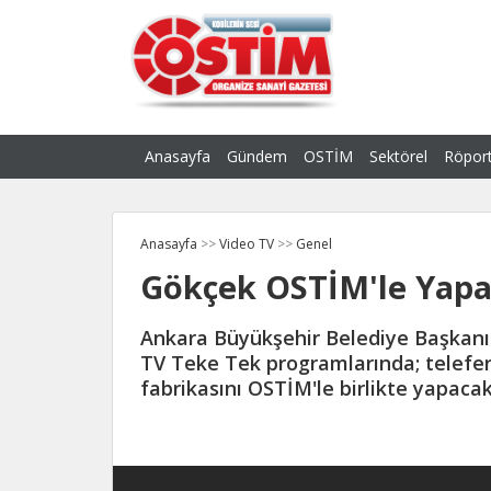
Anasayfa
Gündem
OSTİM
Sektörel
Röport
Anasayfa
>>
Video TV
>>
Genel
Gökçek OSTİM'le Yapac
Ankara Büyükşehir Belediye Başkan
TV Teke Tek programlarında; teleferi
fabrikasını OSTİM'le birlikte yapacakl