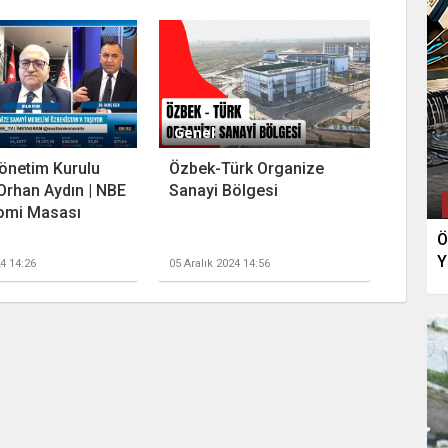
Genel
önetim Kurulu
Özbek-Türk Organize
Orhan Aydın | NBE
Sanayi Bölgesi
omi Masası
Ö
Y
24 14:26
05 Aralık 2024 14:56