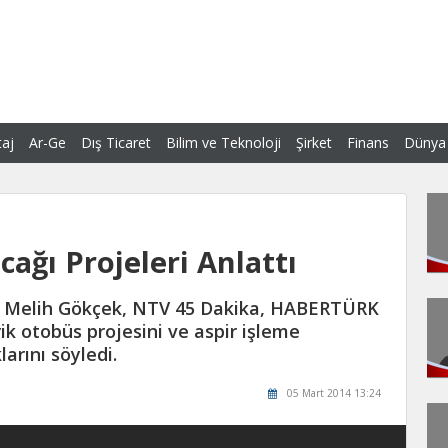
aj
Ar-Ge
Dış Ticaret
Bilim ve Teknoloji
Şirket
Finans
Dünya
ağı Projeleri Anlattı
ı Melih Gökçek, NTV 45 Dakika, HABERTÜRK
k otobüs projesini ve aspir işleme
arını söyledi.
05 Mart 2014 13:24