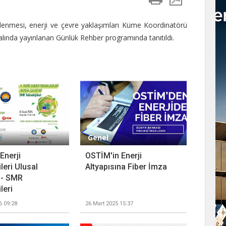
melenmesi, enerji ve çevre yaklaşımları Küme Koordinatörü
lında yayınlanan Günlük Rehber programında tanıtıldı.
Genel
 Enerji
OSTİM'in Enerji
leri Ulusal
Altyapısına Fiber İmza
ı - SMR
leri
6 09:28
26 Mart 2025 15:37