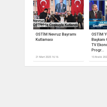
Genel
Genel
OSTİM Nevruz Bayramı
OSTİM Y
Kutlaması
Başkanı 
TV Ekon
Progr...
21 Mart 2025 16:16
10 Aralık 20