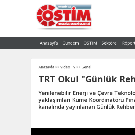
Anasayfa
Gündem
OSTİM
Sektörel
Röport
Anasayfa
>>
Video TV
>>
Genel
TRT Okul "Günlük Re
Yenilenebilir Enerji ve Çevre Teknol
yaklaşımları Küme Koordinatörü Pın
kanalında yayınlanan Günlük Rehber 