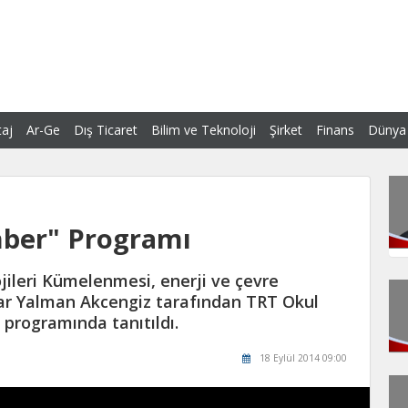
aj
Ar-Ge
Dış Ticaret
Bilim ve Teknoloji
Şirket
Finans
Dünya
hber" Programı
ojileri Kümelenmesi, enerji ve çevre
ar Yalman Akcengiz tarafından TRT Okul
programında tanıtıldı.
18 Eylül 2014 09:00