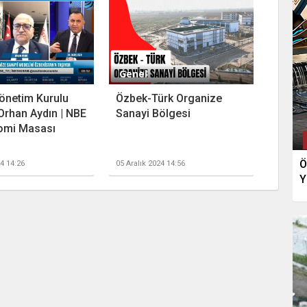
Genel
önetim Kurulu
Özbek-Türk Organize
Orhan Aydın | NBE
Sanayi Bölgesi
omi Masası
Ö
24 14:26
05 Aralık 2024 14:56
Y