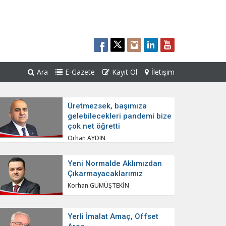
Ara
E-Gazete
Kayıt Ol
İletişim
Üretmezsek, başımıza
gelebilecekleri pandemi bize
çok net öğretti
Orhan AYDIN
Yeni Normalde Aklımızdan
Çıkarmayacaklarımız
Korhan GÜMÜŞTEKİN
Yerli İmalat Amaç, Offset