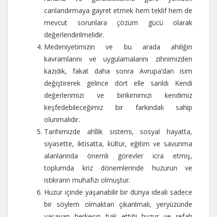
canlandırmaya gayret etmek hem teklif hem de
mevcut sorunlara çözüm gücü olarak
değerlendirilmelidir.
Medeniyetimizin ve bu arada ahiliğin
kavramlarını ve uygulamalarını zihnimizden
kazıdık, fakat daha sonra Avrupa’dan isim
değiştirerek gelince dört elle sarıldı Kendi
değerlerimizi ve birikimimizi kendimiz
keşfedebileceğimiz bir farkındalı sahip
olunmalıdır.
Tarihimizde ahîlik sistemi, sosyal hayatta,
siyasette, iktisatta, kültür, eğitim ve savunma
alanlarında önemli görevler icra etmiş,
toplumda kriz dönemlerinde huzurun ve
istikrarın muhafızı olmuştur.
Huzur içinde yaşanabilir bir dünya ideali sadece
bir söylem olmaktan çıkarılmalı, yeryüzünde
yaşayan herkesin hak ettiği huzur ve refah