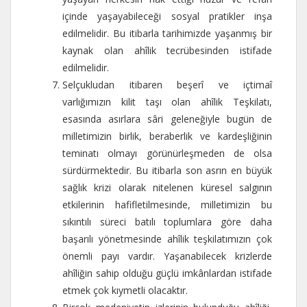
içinde yaşayabileceği sosyal pratikler inşa
edilmelidir. Bu itibarla tarihimizde yaşanmış bir
kaynak olan ahîlik tecrübesinden istifade
edilmelidir.
Selçukludan itibaren beşerî ve içtimaî
varlığımızın kilit taşı olan ahîlik Teşkilatı,
esasında asırlara sâri geleneğiyle bugün de
milletimizin birlik, beraberlik ve kardeşliğinin
teminatı olmayı görünürleşmeden de olsa
sürdürmektedir. Bu itibarla son asrın en büyük
sağlık krizi olarak nitelenen küresel salgının
etkilerinin hafifletilmesinde, milletimizin bu
sıkıntılı süreci batılı toplumlara göre daha
başarılı yönetmesinde ahîlik teşkilatımızın çok
önemli payı vardır. Yaşanabilecek krizlerde
ahîliğin sahip olduğu güçlü imkânlardan istifade
etmek çok kıymetli olacaktır.