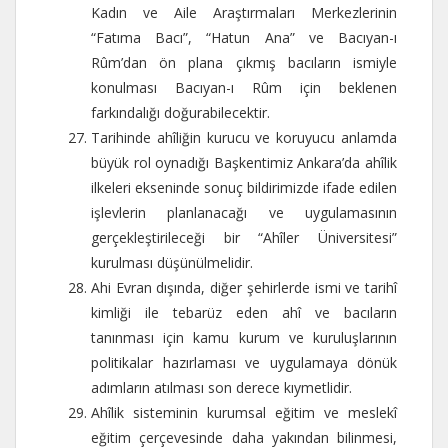
Kadın ve Aile Araştırmaları Merkezlerinin
“Fatıma Bacı”, “Hatun Ana” ve Bacıyan-ı
Rûm’dan ön plana çıkmış bacıların ismiyle
konulması Bacıyan-ı Rûm için beklenen
farkındalığı doğurabilecektir.
Tarihinde ahîliğin kurucu ve koruyucu anlamda
büyük rol oynadığı Başkentimiz Ankara’da ahîlik
ilkeleri ekseninde sonuç bildirimizde ifade edilen
işlevlerin planlanacağı ve uygulamasının
gerçekleştirileceği bir “Ahîler Üniversitesi”
kurulması düşünülmelidir.
Ahi Evran dışında, diğer şehirlerde ismi ve tarihî
kimliği ile tebarüz eden ahî ve bacıların
tanınması için kamu kurum ve kuruluşlarının
politikalar hazırlaması ve uygulamaya dönük
adımların atılması son derece kıymetlidir.
Ahîlik sisteminin kurumsal eğitim ve meslekî
eğitim çerçevesinde daha yakından bilinmesi,