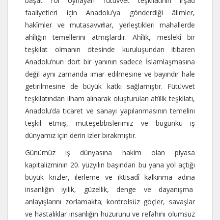
başat rol oynayan fütüvvet teşkilatının irşad
faaliyetleri için Anadolu’ya gönderdiği âlimler,
hakîmler ve mutasavvıﬂar, yerleştikleri mahallerde
ahîliğin temellerini atmışlardır. Ahîlik, meslekî bir
teşkilat olmanın ötesinde kuruluşundan itibaren
Anadolu’nun dört bir yanının sadece İslamlaşmasına
değil aynı zamanda imar edilmesine ve bayındır hale
getirilmesine de büyük katkı sağlamıştır. Fütüvvet
teşkilatından ilham alınarak oluşturulan ahîlik teşkilatı,
Anadolu’da ticaret ve sanayi yapılanmasının temelini
teşkil etmiş, müteşebbislerimiz ve bugünkü iş
dünyamız için derin izler bırakmıştır.
Günümüz iş dünyasına hakim olan piyasa
kapitalizminin 20. yüzyılın başından bu yana yol açtığı
büyük krizler, ilerleme ve iktisadî kalkınma adına
insanlığın iyilik, güzellik, denge ve dayanışma
anlayışlarını zorlamakta; kontrolsüz göçler, savaşlar
ve hastalıklar insanlığın huzurunu ve refahını olumsuz