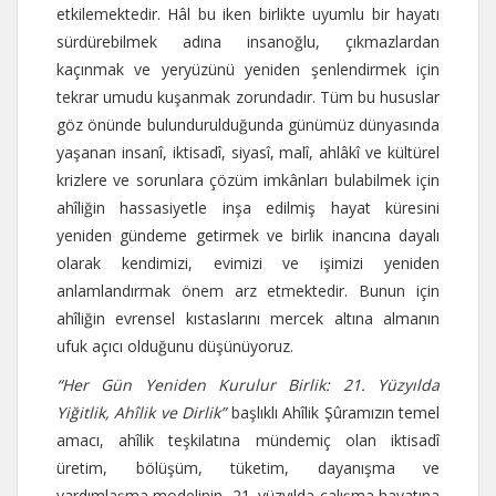
etkilemektedir. Hâl bu iken birlikte uyumlu bir hayatı
sürdürebilmek adına insanoğlu, çıkmazlardan
kaçınmak ve yeryüzünü yeniden şenlendirmek için
tekrar umudu kuşanmak zorundadır. Tüm bu hususlar
göz önünde bulundurulduğunda günümüz dünyasında
yaşanan insanî, iktisadî, siyasî, malî, ahlâkî ve kültürel
krizlere ve sorunlara çözüm imkânları bulabilmek için
ahîliğin hassasiyetle inşa edilmiş hayat küresini
yeniden gündeme getirmek ve birlik inancına dayalı
olarak kendimizi, evimizi ve işimizi yeniden
anlamlandırmak önem arz etmektedir. Bunun için
ahîliğin evrensel kıstaslarını mercek altına almanın
ufuk açıcı olduğunu düşünüyoruz.
“
Her G
ün Yeniden Kurulur Birlik: 21. Yüzyılda
Yiğ
itlik, Ah
îlik ve Dirlik”
başlıklı Ahîlik Şûramızın temel
amacı, ahîlik teşkilatına mündemiç olan iktisadî
üretim, bölüşüm, tüketim, dayanışma ve
yardımlaşma modelinin, 21. yüzyılda çalışma hayatına