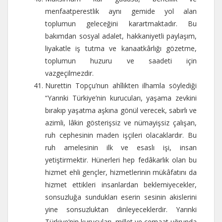
menfaatperestlik aynı gemide yol alan
toplumun geleceğini karartmaktadır. Bu
bakımdan sosyal adalet, hakkaniyetli paylaşım,
liyakatle iş tutma ve kanaatkârlığı gözetme,
toplumun huzuru ve saadeti için
vazgeçilmezdir.
Nurettin Topçu’nun ahîlikten ilhamla söylediği
“Yarınki Türkiye’nin kurucuları, yaşama zevkini
bırakıp yaşatma aşkına gönül verecek, sabırlı ve
azimli, lâkin gösterişsiz ve nümayişsiz çalışan,
ruh cephesinin maden işçileri olacaklardır. Bu
ruh amelesinin ilk ve esaslı işi, insan
yetiştirmektir. Hünerleri hep fedâkarlık olan bu
hizmet ehli gençler, hizmetlerinin mükâfatını da
hizmet ettikleri insanlardan beklemiyecekler,
sonsuzluğa sundukları eserin sesinin akislerini
yine sonsuzluktan dinleyeceklerdir. Yarınki
Türkiye’nin kurucuları, millet ve cemaat uğrunda