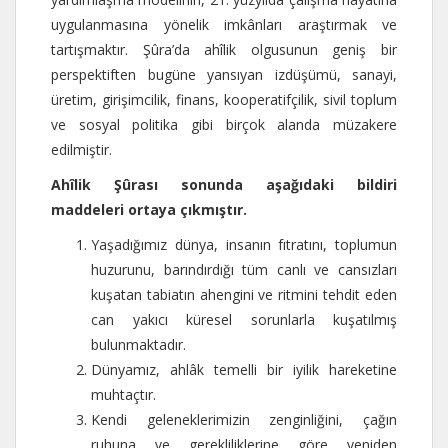
uygulanmasına yönelik imkânları araştırmak ve
tartışmaktır. Şûra’da ahîlik olgusunun geniş bir
perspektiften bugüne yansıyan izdüşümü, sanayi,
üretim, girişimcilik, finans, kooperatifçilik, sivil toplum
ve sosyal politika gibi birçok alanda müzakere
edilmiştir.
Ahîlik
Şûrası sonunda aşağıdaki bildiri
maddeleri ortaya çıkmıştır.
Yaşadığımız dünya, insanın fıtratını, toplumun
huzurunu, barındırdığı tüm canlı ve cansızları
kuşatan tabiatın ahengini ve ritmini tehdit eden
can yakıcı küresel sorunlarla kuşatılmış
bulunmaktadır.
Dünyamız, ahlâk temelli bir iyilik hareketine
muhtaçtır.
Kendi geleneklerimizin zenginliğini, çağın
ruhuna ve gerekliliklerine göre yeniden