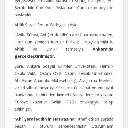
gerçekleştirilen Ahilik Şurası’nın sonuç bildirgesi, Ahi
Şerafeddin Camii’nde (Aslanhane Camii) kamuoyu ile
paylaşıldı.
Ahilik Şurası Sonuç Bildirgesi şöyle:
"Ahîlik Şûrası, Ahî Şerafeddin’in aziz hatırasına ithafen,
"Her Gün Yeniden Kurulur Birlik 21. Yüzyılda Yiğitlik,
Ahîlik ve Dirlik" temasıyla
Ankara
’
da
gerçekleştirilmiştir.
Şûra, Ankara Sosyal Bilimler Üniversitesi, Hamilik
Okulu Vakfı, Ostim OSB, Ostim Teknik Üniversitesi
Ahi Evran Anadolu Müteşebbisliği Araştırma Merkezi
ve 44 yıllık deneyimiyle fikir, kültür, sanat ve edebiyat
alanlarında birbirinden kıymetli faaliyetlere imza atan
Türkiye Yazarlar Birliği (TYB) ortaklığıyla tertip
edilmiştir.
“
Ahî Şerafeddin
’
in Hatırasına”
ithaf edilen şûrada
başarılı 7 oturum gerçekleşmiştir. Oturumların