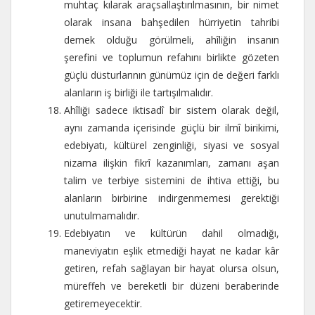
muhtaç kılarak araçsallaştırılmasının, bir nimet
olarak insana bahşedilen hürriyetin tahribi
demek olduğu görülmeli, ahîliğin insanın
şerefini ve toplumun refahını birlikte gözeten
güçlü düsturlarının günümüz için de değeri farklı
alanların iş birliği ile tartışılmalıdır.
Ahîliği sadece iktisadî bir sistem olarak değil,
aynı zamanda içerisinde güçlü bir ilmî birikimi,
edebiyatı, kültürel zenginliği, siyasi ve sosyal
nizama ilişkin fikrî kazanımları, zamanı aşan
talim ve terbiye sistemini de ihtiva ettiği, bu
alanların birbirine indirgenmemesi gerektiği
unutulmamalıdır.
Edebiyatın ve kültürün dahil olmadığı,
maneviyatın eşlik etmediği hayat ne kadar kâr
getiren, refah sağlayan bir hayat olursa olsun,
müreffeh ve bereketli bir düzeni beraberinde
getiremeyecektir.