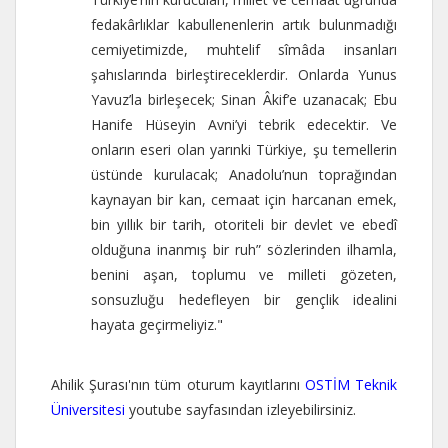
fedakârlıklar kabullenenlerin artık bulunmadığı
cemiyetimizde, muhtelif sîmâda insanları
şahıslarında birleştireceklerdir. Onlarda Yunus
Yavuz’la birleşecek; Sinan Âkif’e uzanacak; Ebu
Hanife Hüseyin Avni’yi tebrik edecektir. Ve
onların eseri olan yarınki Türkiye, şu temellerin
üstünde kurulacak; Anadolu’nun toprağından
kaynayan bir kan, cemaat için harcanan emek,
bin yıllık bir tarih, otoriteli bir devlet ve ebedî
olduğuna inanmış bir ruh” sözlerinden ilhamla,
benini aşan, toplumu ve milleti gözeten,
sonsuzluğu hedefleyen bir gençlik idealini
hayata geçirmeliyiz."
Ahilik Şurası'nın tüm oturum kayıtlarını
OSTİM Teknik
Üniversitesi
youtube sayfasından izleyebilirsiniz.