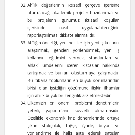
Ahîlik değerlerinin iktisadî çerçeve içerisine
oturtulacağı akademik projeler hazırlanmalı ve
bu projelerin günümüz iktisadî koşulları
içerisinde nasıl uygulanabileceğinin
raporlaştırılması dikkate alınmalıdır.
Ahîliğin önceliği, yeni nesiller için yeni iş kollarını
araştırmak, gençleri yönlendirmek, yeni iş
kollarının eğitimini vermek, standartları ve
ahlakî umdelerini içeren kıstaslar hakkında
tartışmak ve bunları oluşturmaya çalışmaktır.
Bu itibarla toplumların en büyük sorunlarından
birisi olan işsizliğin çözümüne ilişkin ilhamlar
için ahîlik büyük bir zenginlik arz etmektedir.
Ülkemizin en önemli problemi denetimlerin
yeterli, yaptırımların kuvvetli olmamasıdır.
Özellikle ekonomik kriz dönemlerinde ortaya
çıkan stokçuluk, tağşiş (yanlış beyan ve
yönlendirme ile halkı ajite ederek satışları