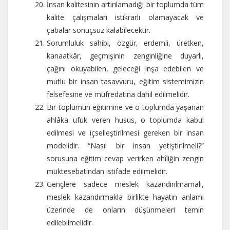
İnsan kalitesinin artırılamadığı bir toplumda tüm
kalite çalışmaları istikrarlı olamayacak ve
çabalar sonuçsuz kalabilecektir.
Sorumluluk sahibi, özgür, erdemli, üretken,
kanaatkâr, geçmişinin zenginliğine duyarlı,
çağını okuyabilen, geleceği inşa edebilen ve
mutlu bir insan tasavvuru, eğitim sistemimizin
felsefesine ve müfredatına dahil edilmelidir.
Bir toplumun eğitimine ve o toplumda yaşanan
ahlâka ufuk veren husus, o toplumda kabul
edilmesi ve içselleştirilmesi gereken bir insan
modelidir. “Nasıl bir insan yetiştirilmeli?”
sorusuna eğitim cevap verirken ahîliğin zengin
müktesebatından istifade edilmelidir.
Gençlere sadece meslek kazandırılmamalı,
meslek kazandırmakla birlikte hayatın anlamı
üzerinde de onların düşünmeleri temin
edilebilmelidir.