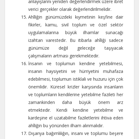
anlayışlarını yeniden değerlendirmek üzere ibret
verici gerçekler olarak değerlendirilmelidir.
Ahîliğin günümüzdeki kıymetinin keşfine dair
fikirler, kamu, sivil toplum ve özel sektör
uygulamalarına büyük ilhamlar sunacağı
izahtan varestedir. Bu itibarla ahîliği sadece
günümüze değil geleceğe taşıyacak
çalışmaların artması gerekmektedir.
İnsanın ve toplumun kendine yetebilmesi,
insanın haysiyetini ve hürriyetini muhafaza
edebilmesi, toplumun istiklali ve huzuru için çok
önemlidir. Küresel krizler karşısında insanların
ve toplumların kendilerine yetebilme fazileti her
zamankinden daha büyük önem arz
etmektedir. Kendi kendine yetebilme ve
kardeşine el uzatabilme faziletlerini ihtiva eden
ahîliğin bu yönünden ilham alınmalıdır.
Dışarıya bağımlılığın, insanı ve toplumu beşere