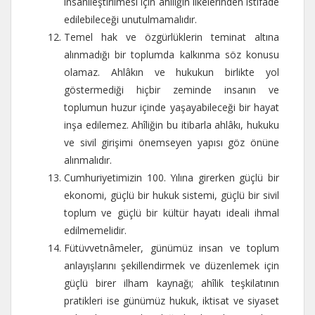
insanîleştirilmesi için ahîliğin ilkelerinden istifade
edilebileceği unutulmamalıdır.
Temel hak ve özgürlüklerin teminat altına
alınmadığı bir toplumda kalkınma söz konusu
olamaz. Ahlâkın ve hukukun birlikte yol
göstermediği hiçbir zeminde insanın ve
toplumun huzur içinde yaşayabileceği bir hayat
inşa edilemez. Ahîliğin bu itibarla ahlâkı, hukuku
ve sivil girişimi önemseyen yapısı göz önüne
alınmalıdır.
Cumhuriyetimizin 100. Yılına girerken güçlü bir
ekonomi, güçlü bir hukuk sistemi, güçlü bir sivil
toplum ve güçlü bir kültür hayatı ideali ihmal
edilmemelidir.
Fütüvvetnâmeler, günümüz insan ve toplum
anlayışlarını şekillendirmek ve düzenlemek için
güçlü birer ilham kaynağı; ahîlik teşkilatının
pratikleri ise günümüz hukuk, iktisat ve siyaset