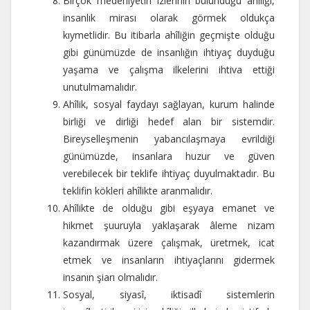
Birçok medeniyetin izlerinin bulunduğu ahîliği,
insanlık mirası olarak görmek oldukça
kıymetlidir. Bu itibarla ahîliğin geçmişte olduğu
gibi günümüzde de insanlığın ihtiyaç duyduğu
yaşama ve çalışma ilkelerini ihtiva ettiği
unutulmamalıdır.
Ahîlik, sosyal faydayı sağlayan, kurum halinde
birliği ve dirliği hedef alan bir sistemdir.
Bireyselleşmenin yabancılaşmaya evrildiği
günümüzde, insanlara huzur ve güven
verebilecek bir teklife ihtiyaç duyulmaktadır. Bu
teklifin kökleri ahîlikte aranmalıdır.
Ahîlikte de olduğu gibi eşyaya emanet ve
hikmet şuuruyla yaklaşarak âleme nizam
kazandırmak üzere çalışmak, üretmek, icat
etmek ve insanların ihtiyaçlarını gidermek
insanın şiarı olmalıdır.
Sosyal, siyasî, iktisadî sistemlerin