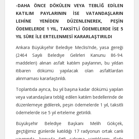
-DAHA ÖNCE DÖKÜLEN VEYA TEBLİĞ EDİLEN
KATILIM PAYLARININ İSE VATANDAŞLARIN
LEHİNE YENİDEN DÜZENLENEREK, PEŞİN
ÖDEMELERDE 1 YIL, TAKSİTLİ ÖDEMELERDE İSE 5
YIL SÜRE İLE ERTELENMESİ KARARLAŞTIRILDI
Ankara Büyükşehir Belediye Meclisi’nde, yasa gereği
(2464 Sayılı Belediye Gelirleri Kanunu 86-94.
maddeleri) alınan asfalt katılım paylarının, bu yıldan
itibaren dökümü yapılacak olan asfaltlardan
alınmaması kararlaştırıldı.
Toplantıda ayrıca, bu yıl başına kadar dökümü yapılan
veya vatandaşlara tebliğ edilen katılım bedellerinde de
düzenlemeye gidilerek, peşin ödemelerde 1 yıl, taksitli
ödemelerde ise 5 yıl erteleme getirildi.
Büyükşehir Belediye Başkanı Melih Gökçek,
geçtiğimiz günlerde katıldığı 17 radyonun ortak canlı
yayınında, konuyla ilgili çalışma yaptıklarını ifade