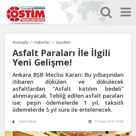
Anasayfa
>>
Haberler
>>
Gündem
Asfalt Paraları İle İlgili
Yeni Gelişme!
Ankara BŞB Meclisi Kararı: Bu yılbaşından
itibaren dökülen ve dökülecek
asfaltlardan “Asfalt katılım bedeli”
alınmayacak. Tebliğ edilen asfalt paraları
ise; peşin ödemelerde 1 yıl, taksitli
ödemelerde 5 yıl süre ile ertelenecek.
Ostim Editör
13 Ocak 2015 14:00