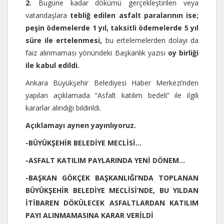
2.
Bugüne kadar dökümü gerçekleştirilen veya
vatandaşlara
tebliğ edilen asfalt paralarının ise;
peşin ödemelerde 1 yıl, taksitli ödemelerde 5 yıl
süre ile ertelenmesi,
bu ertelemelerden dolayı da
faiz alınmaması yönündeki Başkanlık yazısı
oy birliği
ile kabul edildi.
Ankara Büyükşehir Belediyesi Haber Merkezi’nden
yapılan açıklamada “Asfalt katılım bedeli” ile ilgili
kararlar alındığı bildirildi.
Açıklamayı aynen yayınlıyoruz.
-BÜYÜKŞEHİR BELEDİYE MECLİSİ…
-ASFALT KATILIM PAYLARINDA YENİ DÖNEM…
-BAŞKAN GÖKÇEK BAŞKANLIĞI’NDA TOPLANAN
BÜYÜKŞEHİR BELEDİYE MECLİSİ’NDE, BU YILDAN
İTİBAREN DÖKÜLECEK ASFALTLARDAN KATILIM
PAYI ALINMAMASINA KARAR VERİLDİ