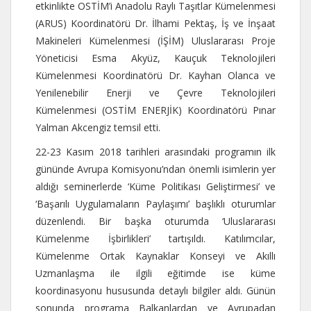
etkinlikte OSTİM’i Anadolu Raylı Taşıtlar Kümelenmesi
(ARUS) Koordinatörü Dr. İlhami Pektaş, İş ve İnşaat
Makineleri Kümelenmesi (İŞİM) Uluslararası Proje
Yöneticisi Esma Akyüz, Kauçuk Teknolojileri
Kümelenmesi Koordinatörü Dr. Kayhan Olanca ve
Yenilenebilir Enerji ve Çevre Teknolojileri
Kümelenmesi (OSTİM ENERJİK) Koordinatörü Pınar
Yalman Akcengiz temsil etti.
22-23 Kasım 2018 tarihleri arasındaki programın ilk
gününde Avrupa Komisyonu’ndan önemli isimlerin yer
aldığı seminerlerde ‘Küme Politikası Geliştirmesi’ ve
‘Başarılı Uygulamaların Paylaşımı’ başlıklı oturumlar
düzenlendi. Bir başka oturumda ‘Uluslararası
Kümelenme İşbirlikleri’ tartışıldı. Katılımcılar,
Kümelenme Ortak Kaynaklar Konseyi ve Akıllı
Uzmanlaşma ile ilgili eğitimde ise küme
koordinasyonu hususunda detaylı bilgiler aldı. Günün
sonunda programa Balkanlardan ve Avrupadan