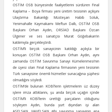
OSTİM OSB bünyesinde faaliyetlerini sürdüren Final
Kaplama – Boya firması yeni üretim tesisinin açılışını
Ulaştırma Bakanlığı Müsteşarı Habib Soluk,
Yenimahalle Kaymakamı Meftun Dallı, OSTİM OSB
Başkanı Orhan Aydın, ORSİAD Başkanı Özcan
Ülgener ve ses sanatçısı Murat Göğebakan’ın
katılımıyla gerçekleştirdi.
OSTİM’li birçok sanayicinin katıldığı açılışta bir
konuşan OSTİM OSB Başkanı Orhan Aydın, aynı
zamanda OSTİM Savunma Sanayi Kümelenmesi’nin
de üyesi olan Final Kaplama firmasının yeni tesisinin
Türk sanayisine önemli hizmetler sunacağına şüphesi
olmadığını söyledi.
OSTİM’de bulunan KOBİ’lerin işletmelerin üz düzey
işlere imza attıklarını, şu anda birçok uçağın içinde
OSTİM’li KOBİ’lerin ürettiği parçaların olduğunu
söyleyen Aydın, bunda yurt dışından işi alan
ASELSAN, HAVELSAN gibi savunma sanayinin ana