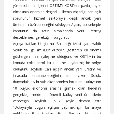
yüklenicilerinin işlerini OSTİM’li KOBİ’lere paylaştırıyor
olmasının önemine değindi. Ülkenin yaşadığı cari açık
sorununun hizmet sektörüyle değil, ancak yerli
üretimle çözülebileceğini söyleyen Aydın, bu sebeple
kamunun da satın almalarında yerli üreticiyi
desteklemesi gerektiğini vurguladı.
Açılışa katılan Ulaştırma Bakanlığı Müsteşarı Habib
Soluk da, gelişmişliğin düzeyini gösteren en önemli
göstergenin sanayileşme olduğunu ve OSTİM’in bu
konuda çok önemli bir ilerleme kaydetmiş bir bölge
olduğunu söyledi. Cari açığın ancak yerli üretim ve
ihracatla kapanabileceğinin altını çizen Soluk,
dünyadaki 16 büyük ekonomiden biri olan Türkiye’nin
10 büyük ekonomi arasına girmek olan hedefini
gerçekleştirmede en önemli katkıyı yerli üreticilerin
vereceğini söyledi. Soluk şöyle devam etti:
“Dolayısıyla bugün açılışını yapmak için bir araya
geldiğimiz Final Kaplama-Boya firması gibi sanayi