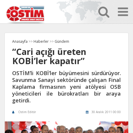
Anasayfa
>>
Haberler
>>
Gündem
“Cari açığı üreten
KOBİ’ler kapatır”
OSTİM’li KOBİ’ler büyümesini sürdürüyor.
Savunma Sanayi sektöründe çalışan Final
Kaplama firmasının yeni atölyesi OSB
yöneticileri ile bürokratları bir araya
getirdi.
Ostim Editör
30 Aralık 2011 00:00