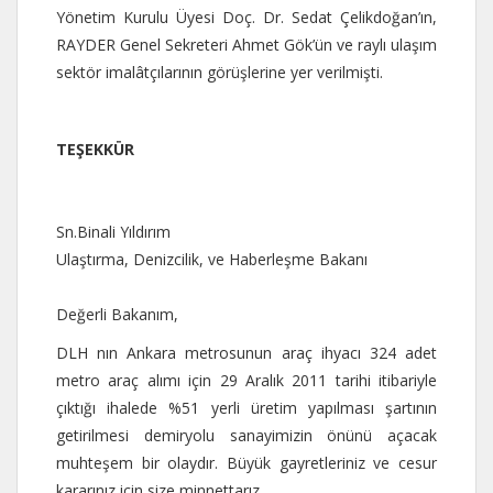
Yönetim Kurulu Üyesi Doç. Dr. Sedat Çelikdoğan’ın,
RAYDER Genel Sekreteri Ahmet Gök’ün ve raylı ulaşım
sektör imalâtçılarının görüşlerine yer verilmişti.
TEŞEKKÜR
Sn.Binali Yıldırım
Ulaştırma, Denizcilik, ve Haberleşme Bakanı
Değerli Bakanım,
DLH nın Ankara metrosunun araç ihyacı 324 adet
metro araç alımı için 29 Aralık 2011 tarihi itibariyle
çıktığı ihalede %51 yerli üretim yapılması şartının
getirilmesi demiryolu sanayimizin önünü açacak
muhteşem bir olaydır. Büyük gayretleriniz ve cesur
kararınız için size minnettarız.