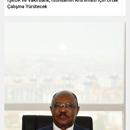
İŞKUR ve Vakıfbank, İstihdamın Artırılması İçin Ortak
Çalışma Yürütecek