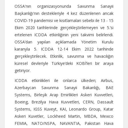
OSSA'nın organizasyonunda Savunma Sanayii
Başkanlığı'nın destekleriyle 4 kez düzenlenen ancak
COVID-19 pandemisi ve kısıtlamaları sebebi ile 13 - 15
Ekim 2020 tarihlerinde gerçekleştirilemeyen ve 5.’si
ertelenen ICDDA etkinliğinin yeni takvimi belirlendi.
OSSA’dan yapılan açıklamada Yönetim Kurulu
kararıyla 5. ICDDA 12-14 Ekim 2022 tarihinde
gerçekleştirilecek. Etkinlik, savunma ve havacılığın
küresel devleriyle Türkiye’deki KOBİ’leri bir araya
getiriyor.
ICDDA etkinlikleri ile onlarca ülkeden; Airbus,
Azerbaycan Savunma Sanayii Bakanlığı, BAE
Systems, Birleşik Arap Emirlikleri Askeri Kuvvetleri,
Boeing, Brezilya Hava Kuvvetleri, CERN, Dassault
Systems, IGSS Kuveyt, KAI, Leonardo Group, Katar
Askeri Kuvetler, Lockheed Martin, MBDA, Mexıco
FEMIA, NATO/NSPA, NAVANTIA, Pakistan Hava