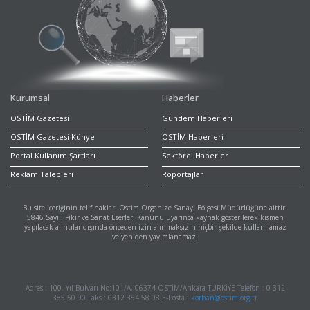
Kurumsal
Haberler
OSTİM Gazetesi
Gündem Haberleri
OSTİM Gazetesi Künye
OSTİM Haberleri
Portal Kullanım Şartları
Sektörel Haberler
Reklam Talepleri
Röpörtajlar
Bu site içeriğinin telif hakları Ostim Organize Sanayi Bölgesi Müdürlüğüne aittir.
5846 Sayılı Fikir ve Sanat Eserleri Kanunu uyarınca kaynak gösterilerek kısmen
yapılacak alıntılar dışında önceden izin alınmaksızın hiçbir şekilde kullanılamaz
ve yeniden yayımlanamaz.
Adres : 100. Yıl Bulvarı No:101/A, 06374 OSTİM/Ankara-TÜRKİYE Telefon : 0 312
385 50 90 Faks : 0312 354 58 98 E-Posta :
korhan@ostim.org.tr