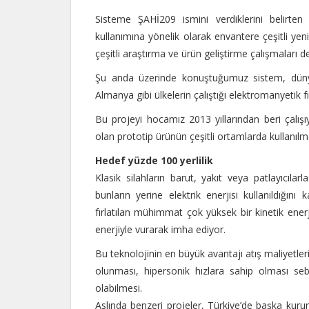
Sisteme ŞAHİ209 ismini verdiklerini belirten
kullanımına yönelik olarak envantere çeşitli yen
çeşitli araştırma ve ürün geliştirme çalışmaları 
Şu anda üzerinde konuştuğumuz sistem, dünya
Almanya gibi ülkelerin çalıştığı elektromanyetik f
Bu projeyi hocamız 2013 yıllarından beri çalışı
olan prototip ürünün çeşitli ortamlarda kullanılm
Hedef yüzde 100 yerlilik
Klasik silahların barut, yakıt veya patlayıcıl
bunların yerine elektrik enerjisi kullanıldığı
fırlatılan mühimmat çok yüksek bir kinetik ener
enerjiyle vurarak imha ediyor.
Bu teknolojinin en büyük avantajı atış maliyetleri
olunması, hipersonik hızlara sahip olması sebe
olabilmesi.
Aslında benzeri projeler, Türkiye’de başka kurum