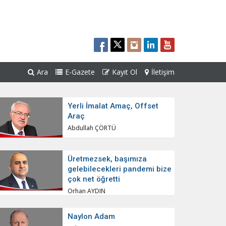
Ara
E-Gazete
Kayıt Ol
İletişim
Yerli İmalat Amaç, Offset
Araç
Abdullah ÇÖRTÜ
Üretmezsek, başımıza
gelebilecekleri pandemi bize
çok net öğretti
Orhan AYDIN
Naylon Adam