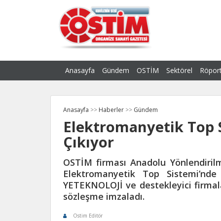
Anasayfa
Gündem
OSTİM
Sektörel
Röport
Anasayfa
>>
Haberler
>>
Gündem
Elektromanyetik Top 
Çıkıyor
OSTİM firması Anadolu Yönlendirilmi
Elektromanyetik Top Sistemi’nde
YETEKNOLOJİ ve destekleyici firmala
sözleşme imzaladı.
Ostim Editör