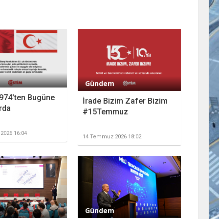
Gündem
974'ten Bugüne
İrade Bizim Zafer Bizim
rda
#15Temmuz
2026 16:04
14 Temmuz 2026 18:02
Gündem