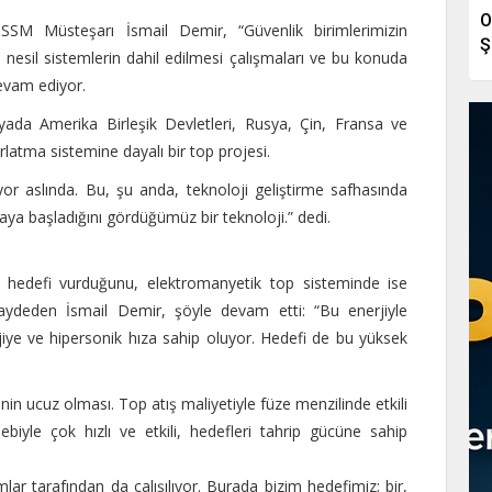
O
 SSM Müsteşarı İsmail Demir, “Güvenlik birimlerimizin
Ş
i nesil sistemlerin dahil edilmesi çalışmaları ve bu konuda
devam ediyor.
da Amerika Birleşik Devletleri, Rusya, Çin, Fransa ve
ırlatma sistemine dayalı bir top projesi.
yor aslında. Bu, şu anda, teknoloji geliştirme safhasında
aya başladığını gördüğümüz bir teknoloji.” dedi.
arla hedefi vurduğunu, elektromanyetik top sisteminde ise
nı kaydeden İsmail Demir, şöyle devam etti: “Bu enerjiyle
jiye ve hipersonik hıza sahip oluyor. Hedefi de bu yüksek
nin ucuz olması. Top atış maliyetiyle füze menzilinde etkili
biyle çok hızlı ve etkili, hedefleri tahrip gücüne sahip
lar tarafından da çalışılıyor. Burada bizim hedefimiz; bir,