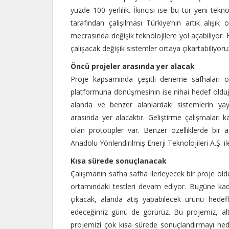
yüzde 100 yerlilik. İkincisi ise bu tür yeni tek
tarafından çalışılması Türkiye’nin artık alış
mecrasında değişik teknolojilere yol açabiliyor. H
çalışacak değişik sistemler ortaya çıkartabiliyoru
Öncü projeler arasında yer alacak
Proje kapsamında çeşitli deneme safhaları ola
platformuna dönüşmesinin ise nihai hedef oldu
alanda ve benzer alanlardaki sistemlerin yayg
arasında yer alacaktır. Geliştirme çalışmalar
olan prototipler var. Benzer özelliklerde bir 
Anadolu Yönlendirilmiş Enerji Teknolojileri A.Ş.
Kısa sürede sonuçlanacak
Çalışmanın safha safha ilerleyecek bir proje o
ortamındaki testleri devam ediyor. Bugüne kad
çıkacak, alanda atış yapabilecek ürünü hedefl
edeceğimiz günü de görürüz. Bu projemiz, altı
projemizi çok kısa sürede sonuçlandırmayı hede