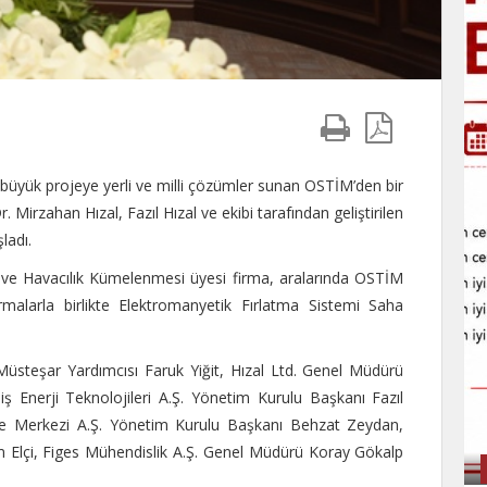
 büyük projeye yerli ve milli çözümler sunan OSTİM’den bir
r. Mirzahan Hızal, Fazıl Hızal ve ekibi tarafından geliştirilen
ladı.
e Havacılık Kümelenmesi üyesi firma, aralarında OSTİM
firmalarla birlikte Elektromanyetik Fırlatma Sistemi Saha
steşar Yardımcısı Faruk Yiğit, Hızal Ltd. Genel Müdürü
iş Enerji Teknolojileri A.Ş. Yönetim Kurulu Başkanı Fazıl
me Merkezi A.Ş. Yönetim Kurulu Başkanı Behzat Zeydan,
 Elçi, Figes Mühendislik A.Ş. Genel Müdürü Koray Gökalp