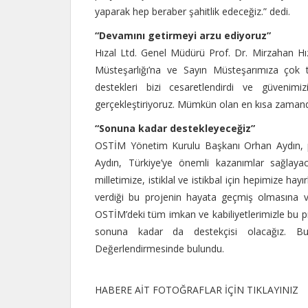
yaparak hep beraber şahitlik edeceğiz.” dedi.
“Devamını getirmeyi arzu ediyoruz”
Hızal Ltd. Genel Müdürü Prof. Dr. Mirzahan Hı
Müsteşarlığı’na ve Sayın Müsteşarımıza çok t
destekleri bizi cesaretlendirdi ve güvenimiz
gerçekleştiriyoruz. Mümkün olan en kısa zamand
“Sonuna kadar destekleyeceğiz”
OSTİM Yönetim Kurulu Başkanı Orhan Aydın, pro
Aydın, Türkiye’ye önemli kazanımlar sağlayac
milletimize, istiklal ve istikbal için hepimize h
verdiği bu projenin hayata geçmiş olmasına ve
OSTİM’deki tüm imkan ve kabiliyetlerimizle bu 
sonuna kadar da destekçisi olacağız. Bun
Değerlendirmesinde bulundu.
HABERE AİT FOTOĞRAFLAR İÇİN TIKLAYINIZ