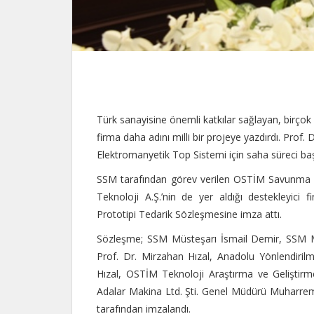
Türk sanayisine önemli katkılar sağlayan, birçok
firma daha adını milli bir projeye yazdırdı. Prof. D
Elektromanyetik Top Sistemi için saha süreci baş
SSM tarafından görev verilen OSTİM Savunma v
Teknoloji A.Ş.’nin de yer aldığı destekleyici 
Prototipi Tedarik Sözleşmesine imza attı.
Sözleşme; SSM Müsteşarı İsmail Demir, SSM Mü
Prof. Dr. Mirzahan Hızal, Anadolu Yönlendirilm
Hızal, OSTİM Teknoloji Araştırma ve Geliştir
Adalar Makina Ltd. Şti. Genel Müdürü Muharrem
tarafından imzalandı.