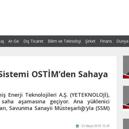
aj
Ar-Ge
Dış Ticaret
Bilim ve Teknoloji
Şirket
Finans
Dünya
Sistemi OSTİM’den Sahaya
ş Enerji Teknolojileri A.Ş. (YETEKNOLOJİ),
 saha aşamasına geçiyor. Ana yüklenici
rı, Savunma Sanayii Müsteşarlığı’yla (SSM)
25 Mayıs 2018 15:29