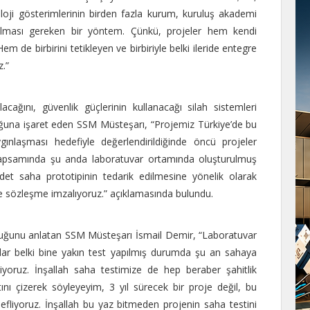
noloji gösterimlerinin birden fazla kurum, kuruluş akademi
ık olması gereken bir yöntem. Çünkü, projeler hem kendi
em de birbirini tetikleyen ve birbiriyle belki ileride entegre
z.”
cağını, güvenlik güçlerinin kullanacağı silah sistemleri
ğuna işaret eden SSM Müsteşarı, “Projemiz Türkiye’de bu
ınlaşması hedefiyle değerlendirildiğinde öncü projeler
ı kapsamında şu anda laboratuvar ortamında oluşturulmuş
adet saha prototipinin tedarik edilmesine yönelik olarak
 ile sözleşme imzalıyoruz.” açıklamasında bulundu.
lduğunu anlatan SSM Müsteşarı İsmail Demir, “Laboratuvar
ar belki bine yakın test yapılmış durumda şu an sahaya
iyoruz. İnşallah saha testimize de hep beraber şahitlik
nı çizerek söyleyeyim, 3 yıl sürecek bir proje değil, bu
fliyoruz. İnşallah bu yaz bitmeden projenin saha testini