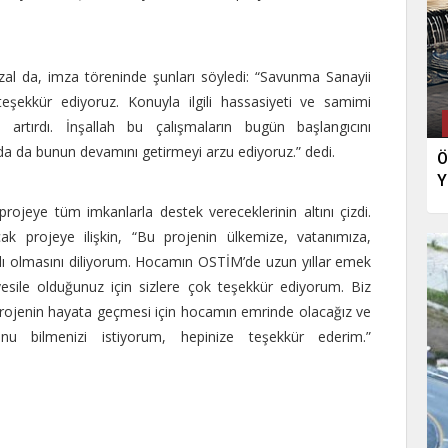
zal da, imza töreninde şunları söyledi: “Savunma Sanayii
eşekkür ediyoruz. Konuyla ilgili hassasiyeti ve samimi
i artırdı. İnşallah bu çalışmaların bugün başlangıcını
a da bunun devamını getirmeyi arzu ediyoruz.” dedi.
Ö
Y
jeye tüm imkanlarla destek vereceklerinin altını çizdi.
ak projeye ilişkin, “Bu projenin ülkemize, vatanımıza,
ayırlı olmasını diliyorum. Hocamın OSTİM’de uzun yıllar emek
sile olduğunuz için sizlere çok teşekkür ediyorum. Biz
projenin hayata geçmesi için hocamın emrinde olacağız ve
u bilmenizi istiyorum, hepinize teşekkür ederim.”