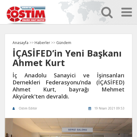
Anasayfa
>>
Haberler
>>
Gündem
İÇASİFED’in Yeni Başkanı
Ahmet Kurt
İç Anadolu Sanayici ve İşinsanları
Dernekleri Federasyonu’nda (İÇASİFED)
Ahmet Kurt, bayrağı Mehmet
Akyürek'ten devraldı.
Ostim Editör
19 Nisan 2021 09:53