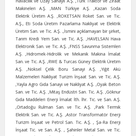
Havacılık ve Uzay Sanayii A.Ş. ,Türk Traktör ve Ziraat
Makineleri A.Ş. ,MAN Türkiye A.Ş. ,Kazan Soda
Elektrik Üretim A.Ş. ,ROKETSAN Roket San. ve Tic.
A.Ş., Eti Soda Üretim Pazarlama Nakliyat ve Elektrik
Üretim San. ve Tic. A.Ş. .,İsmini açıklamayan bir şirket,
Tarım Kredi Yem San. ve Tic. A.Ş. ,HAVELSAN Hava
Elektronik San. ve Tic. A.Ş. ,FNSS Savunma Sistemleri
A.Ş. ,Hidromek-Hidrolik ve Mekanik Makina İmalat
San. ve Tic. A.Ş. ,RWE & Turcas Güney Elektrik Üretim
A.Ş. ,Noksel Çelik Boru Sanayi A.Ş. ,Yiğit Akü
Malzemeleri Nakliyat Turizm İnşaat San. ve Tic. A.Ş.
,Yayla Agro Gıda Sanayi ve Nakliyat A.Ş. ,Oyak Beton
San. ve Tic. A.Ş. ,Mitaş Endüstri San. Tic. A.Ş. ,Göknur
Gıda Maddeleri Enerji İmalat İth. İhr. Tic. ve San. A.Ş.
,Ortadoğu Rulman San. ve Tic. A.Ş. ,Park Termik
Elektrik San. ve Tic. A.Ş. ,Astor Transformatör Enerji
Turizm İnşaat ve Petrol San. Tic. A.Ş. , Şa-Ra Enerji
İnşaat Tic. ve San. A.Ş. , Şahinler Metal San. ve Tic.