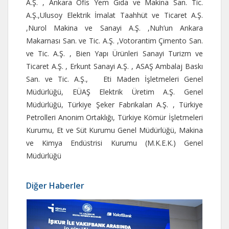
A.Ş. , Ankara Ofis Yem Gıda ve Makina San. Tic.
A.Ş.,Ulusoy Elektrik İmalat Taahhüt ve Ticaret A.Ş.
,Nurol Makina ve Sanayi A.Ş. ,Nuh’un Ankara
Makarnası San. ve Tic. A.Ş. ,Votorantim Çimento San.
ve Tic. A.Ş. , Bien Yapı Ürünleri Sanayi Turizm ve
Ticaret A.Ş. , Erkunt Sanayi A.Ş. , ASAŞ Ambalaj Baskı
San. ve Tic. A.Ş.,
Eti Maden İşletmeleri Genel
Müdürlüğü, EÜAŞ Elektrik Üretim A.Ş. Genel
Müdürlüğü, Türkiye Şeker Fabrikaları A.Ş. , Türkiye
Petrolleri Anonim Ortaklığı, Türkiye Kömür İşletmeleri
Kurumu, Et ve Süt Kurumu Genel Müdürlüğü, Makina
ve Kimya Endüstrisi Kurumu (M.K.E.K.) Genel
Müdürlüğü
Diğer Haberler