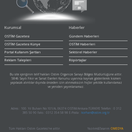
Kurumsal
Haberler
OSTİM Gazetesi
Gündem Haberleri
OSTİM Gazetesi Künye
OSTİM Haberleri
Portal Kullanım Şartları
Sektörel Haberler
Reklam Talepleri
Röpörtajlar
Bu site içeriğinin telif hakları Ostim Organize Sanayi Bölgesi Müdürlüğüne aittir.
5846 Sayılı Fikir ve Sanat Eserleri Kanunu uyarınca kaynak gösterilerek kısmen
yapılacak alıntılar dışında önceden izin alınmaksızın hiçbir şekilde kullanılamaz
ve yeniden yayımlanamaz.
Adres : 100. Yıl Bulvarı No:101/A, 06374 OSTİM/Ankara-TÜRKİYE Telefon : 0 312
385 50 90 Faks : 0312 354 58 98 E-Posta :
korhan@ostim.org.tr
Tüm Hakları Ostim Gazetesi'ne aittir.
Yazılım&Tasarım
OMEDYA