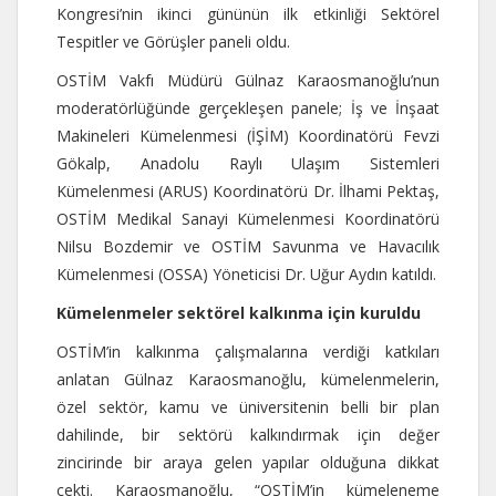
Kongresi’nin ikinci gününün ilk etkinliği Sektörel
Tespitler ve Görüşler paneli oldu.
OSTİM Vakfı Müdürü Gülnaz Karaosmanoğlu’nun
moderatörlüğünde gerçekleşen panele; İş ve İnşaat
Makineleri Kümelenmesi (İŞİM) Koordinatörü Fevzi
Gökalp, Anadolu Raylı Ulaşım Sistemleri
Kümelenmesi (ARUS) Koordinatörü Dr. İlhami Pektaş,
OSTİM Medikal Sanayi Kümelenmesi Koordinatörü
Nilsu Bozdemir ve OSTİM Savunma ve Havacılık
Kümelenmesi (OSSA) Yöneticisi Dr. Uğur Aydın katıldı.
Kümelenmeler sektörel kalkınma için kuruldu
OSTİM’in kalkınma çalışmalarına verdiği katkıları
anlatan Gülnaz Karaosmanoğlu, kümelenmelerin,
özel sektör, kamu ve üniversitenin belli bir plan
dahilinde, bir sektörü kalkındırmak için değer
zincirinde bir araya gelen yapılar olduğuna dikkat
çekti. Karaosmanoğlu, “OSTİM’in kümeleneme