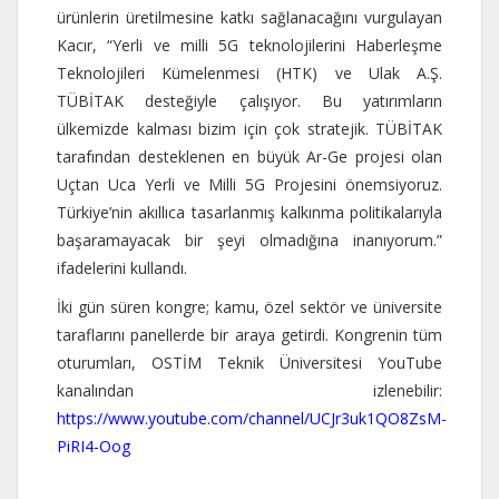
ürünlerin üretilmesine katkı sağlanacağını vurgulayan
Kacır, “Yerli ve milli 5G teknolojilerini Haberleşme
Teknolojileri Kümelenmesi (HTK) ve Ulak A.Ş.
TÜBİTAK desteğiyle çalışıyor. Bu yatırımların
ülkemizde kalması bizim için çok stratejik. TÜBİTAK
tarafından desteklenen en büyük Ar-Ge projesi olan
Uçtan Uca Yerli ve Milli 5G Projesini önemsiyoruz.
Türkiye’nin akıllıca tasarlanmış kalkınma politikalarıyla
başaramayacak bir şeyi olmadığına inanıyorum.”
ifadelerini kullandı.
İki gün süren kongre; kamu, özel sektör ve üniversite
taraflarını panellerde bir araya getirdi. Kongrenin tüm
oturumları, OSTİM Teknik Üniversitesi YouTube
kanalından izlenebilir:
https://www.youtube.com/channel/UCJr3uk1QO8ZsM-
PiRI4-Oog