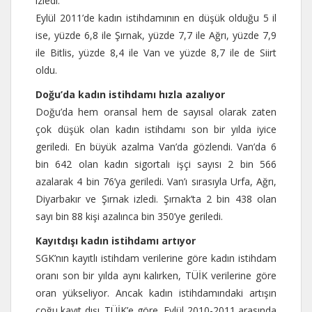
izledi.
Eylül 2011’de kadın istihdamının en düşük olduğu 5 il
ise, yüzde 6,8 ile Şırnak, yüzde 7,7 ile Ağrı, yüzde 7,9
ile Bitlis, yüzde 8,4 ile Van ve yüzde 8,7 ile de Siirt
oldu.
Doğu’da kadın istihdamı hızla azalıyor
Doğu’da hem oransal hem de sayısal olarak zaten
çok düşük olan kadın istihdamı son bir yılda iyice
geriledi. En büyük azalma Van’da gözlendi. Van’da 6
bin 642 olan kadın sigortalı işçi sayısı 2 bin 566
azalarak 4 bin 76’ya geriledi. Van’ı sırasıyla Urfa, Ağrı,
Diyarbakır ve Şırnak izledi. Şırnak’ta 2 bin 438 olan
sayı bin 88 kişi azalınca bin 350’ye geriledi.
Kayıtdışı kadın istihdamı artıyor
SGK’nın kayıtlı istihdam verilerine göre kadın istihdam
oranı son bir yılda aynı kalırken, TÜİK verilerine göre
oran yükseliyor. Ancak kadın istihdamındaki artışın
çoğu kayıt dışı. TÜİK’e göre, Eylül 2010-2011 arasında