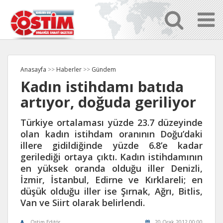
Anasayfa
>>
Haberler
>>
Gündem
Kadın istihdamı batıda
artıyor, doğuda geriliyor
Türkiye ortalaması yüzde 23.7 düzeyinde
olan kadın istihdam oranının Doğu’daki
illere gidildiğinde yüzde 6.8’e kadar
gerilediği ortaya çıktı. Kadın istihdamının
en yüksek oranda olduğu iller Denizli,
İzmir, İstanbul, Edirne ve Kırklareli; en
düşük olduğu iller ise Şırnak, Ağrı, Bitlis,
Van ve Siirt olarak belirlendi.
Ostim Editör
20 Ocak 2012 00:00