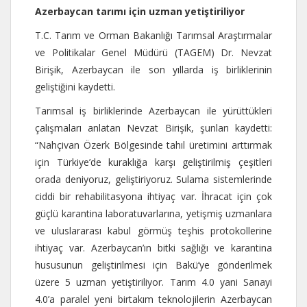
Azerbaycan tarımı için uzman yetiştiriliyor
T.C. Tarım ve Orman Bakanlığı Tarımsal Araştırmalar
ve Politikalar Genel Müdürü (TAGEM) Dr. Nevzat
Birişik, Azerbaycan ile son yıllarda iş birliklerinin
geliştiğini kaydetti.
Tarımsal iş birliklerinde Azerbaycan ile yürüttükleri
çalışmaları anlatan Nevzat Birişik, şunları kaydetti:
“Nahçivan Özerk Bölgesinde tahıl üretimini arttırmak
için Türkiye’de kuraklığa karşı geliştirilmiş çeşitleri
orada deniyoruz, geliştiriyoruz. Sulama sistemlerinde
ciddi bir rehabilitasyona ihtiyaç var. İhracat için çok
güçlü karantina laboratuvarlarına, yetişmiş uzmanlara
ve uluslararası kabul görmüş teşhis protokollerine
ihtiyaç var. Azerbaycan’ın bitki sağlığı ve karantina
hususunun geliştirilmesi için Bakü’ye gönderilmek
üzere 5 uzman yetiştiriliyor. Tarım 4.0 yani Sanayi
4.0’a paralel yeni birtakım teknolojilerin Azerbaycan