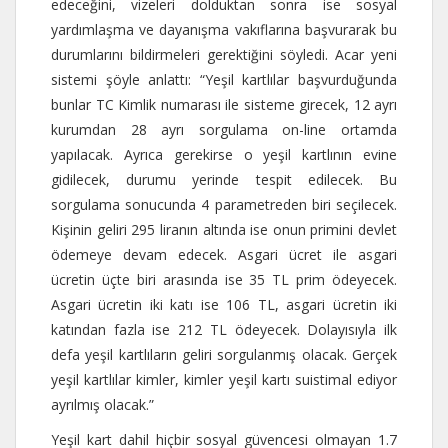
edeceğini, vizeleri dolduktan sonra ise sosyal
yardımlaşma ve dayanışma vakıflarına başvurarak bu
durumlarını bildirmeleri gerektiğini söyledi. Acar yeni
sistemi şöyle anlattı: “Yeşil kartlılar başvurduğunda
bunlar TC Kimlik numarası ile sisteme girecek, 12 ayrı
kurumdan 28 ayrı sorgulama on-line ortamda
yapılacak. Ayrıca gerekirse o yeşil kartlının evine
gidilecek, durumu yerinde tespit edilecek. Bu
sorgulama sonucunda 4 parametreden biri seçilecek.
Kişinin geliri 295 liranın altında ise onun primini devlet
ödemeye devam edecek. Asgari ücret ile asgari
ücretin üçte biri arasında ise 35 TL prim ödeyecek.
Asgari ücretin iki katı ise 106 TL, asgari ücretin iki
katından fazla ise 212 TL ödeyecek. Dolayısıyla ilk
defa yeşil kartlıların geliri sorgulanmış olacak. Gerçek
yeşil kartlılar kimler, kimler yeşil kartı suistimal ediyor
ayrılmış olacak.”
Yeşil kart dahil hiçbir sosyal güvencesi olmayan 1.7