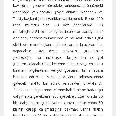
kayıt dışına yönelik mücadele konusunda önümüzdeki
dönemde yapılacakları şöyle anlattı: “Rehberlik ve
Teftiş başkanlığımızı yeniden yapılandırdık. Biz de 600
tane müfettiş var. Bu yaz döneminde 600
müfettişimiz 81 ilde sanayi ve ticaret odalarını, esnaf
odalarını, serbest muhasebeci ve müşavir odaları gibi
sivil toplum kuruluşlarına giderek oralarda açıklamalar
yapacaklar. Kayıt dışını Türkiye’nin gündemine
getireceğiz. Bu müfettişler bilgilendirici ve yol
gösterici olacak. Ceza keserim değil, cezayı en sona
bırakan, bilgilendiren ve yol gösteren bir anlayışla
hareket edilecek. Mesela OSB’lere arkadaşlarımız
gidecek, maktu bir evrak verecekler, oradaki bir
fabrikanın belli parametrelerine bakılarak ne kadar işçi
çalıştırması gerektiğini söyleyecekler. Eğer orada 50
kişi çalıştırılması gerekiyorsa, oraya baskın yapıp 50
kişinin çalışıp çalışmadığına bakmak yerine ‘bakın
burada en az 50 kişi çalıştırmanız gerekiyor, size bir