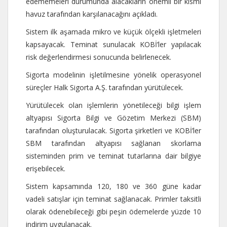
edememeleri durumunda alacakların önemli bir kısmı
havuz tarafından karşılanacağını açıkladı.
Sistem ilk aşamada mikro ve küçük ölçekli işletmeleri
kapsayacak. Teminat sunulacak KOBİ’ler yapılacak
risk değerlendirmesi sonucunda belirlenecek.
Sigorta modelinin işletilmesine yönelik operasyonel
süreçler Halk Sigorta A.Ş. tarafından yürütülecek.
Yürütülecek olan işlemlerin yönetileceği bilgi işlem
altyapısı Sigorta Bilgi ve Gözetim Merkezi (SBM)
tarafından oluşturulacak. Sigorta şirketleri ve KOBİ’ler
SBM tarafından altyapısı sağlanan skorlama
sisteminden prim ve teminat tutarlarına dair bilgiye
erişebilecek.
Sistem kapsamında 120, 180 ve 360 güne kadar
vadeli satışlar için teminat sağlanacak. Primler taksitli
olarak ödenebileceği gibi peşin ödemelerde yüzde 10
indirim uygulanacak.