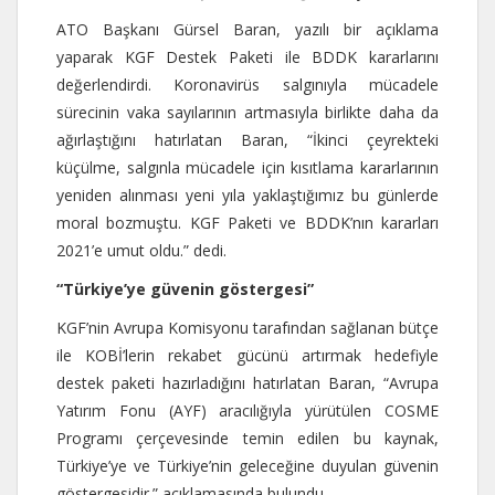
ATO Başkanı Gürsel Baran, yazılı bir açıklama
yaparak KGF Destek Paketi ile BDDK kararlarını
değerlendirdi. Koronavirüs salgınıyla mücadele
sürecinin vaka sayılarının artmasıyla birlikte daha da
ağırlaştığını hatırlatan Baran, “İkinci çeyrekteki
küçülme, salgınla mücadele için kısıtlama kararlarının
yeniden alınması yeni yıla yaklaştığımız bu günlerde
moral bozmuştu. KGF Paketi ve BDDK’nın kararları
2021’e umut oldu.” dedi.
“Türkiye’ye güvenin göstergesi”
KGF’nin Avrupa Komisyonu tarafından sağlanan bütçe
ile KOBİ’lerin rekabet gücünü artırmak hedefiyle
destek paketi hazırladığını hatırlatan Baran, “Avrupa
Yatırım Fonu (AYF) aracılığıyla yürütülen COSME
Programı çerçevesinde temin edilen bu kaynak,
Türkiye’ye ve Türkiye’nin geleceğine duyulan güvenin
göstergesidir.” açıklamasında bulundu.