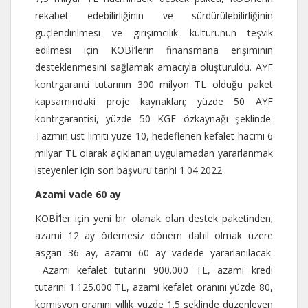
rekabet edebilirliğinin ve sürdürülebilirliğinin
güçlendirilmesi ve girişimcilik kültürünün teşvik
edilmesi için KOBİ’lerin finansmana erişiminin
desteklenmesini sağlamak amacıyla oluşturuldu. AYF
kontrgaranti tutarının 300 milyon TL olduğu paket
kapsamındaki proje kaynakları; yüzde 50 AYF
kontrgarantisi, yüzde 50 KGF özkaynağı şeklinde.
Tazmin üst limiti yüze 10, hedeflenen kefalet hacmi 6
milyar TL olarak açıklanan uygulamadan yararlanmak
isteyenler için son başvuru tarihi 1.04.2022
Azami vade 60 ay
KOBİ’ler için yeni bir olanak olan destek paketinden;
azami 12 ay ödemesiz dönem dahil olmak üzere
asgari 36 ay, azami 60 ay vadede yararlanılacak.
Azami kefalet tutarını 900.000 TL, azami kredi
tutarını 1.125.000 TL, azami kefalet oranını yüzde 80,
komisyon oranını yıllık yüzde 1.5 şeklinde düzenleyen