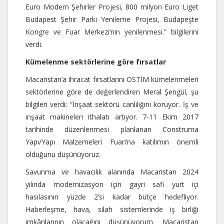
Euro Modern Şehirler Projesi, 800 milyon Euro Liget
Budapest Şehir Parkı Yenileme Projesi, Budapeşte
Kongre ve Fuar Merkezi’nin yenilenmesi.” bilgilerini
verdi.
Kümelenme sektörlerine göre fırsatlar
Macaristan’a ihracat fırsatlarını OSTİM kümelenmeleri
sektörlerine göre de değerlendiren Meral Şengül, şu
bilgileri verdi: “İnşaat sektörü canlılığını koruyor. İş ve
inşaat makineleri ithalatı artıyor. 7-11 Ekim 2017
tarihinde düzenlenmesi planlanan Construma
Yapı/Yapı Malzemeleri Fuarı’na katılımın önemli
olduğunu düşünüyoruz.
Savunma ve havacılık alanında Macaristan 2024
yılında modernizasyon için gayri safi yurt içi
hasılasının yüzde 2’si kadar bütçe hedefliyor.
Haberleşme, hava, silah sistemlerinde iş birliği
imkânlarının olacağını düşünüyorum. Macaristan