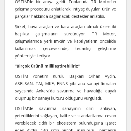
OSTİM’de bir araya geldi. Toplantıda TR Motor’un
çalışma prosedürü anlatılarak, ihtiyaç duyulan ürün ve
parçalar hakkında sağlanacak destekler anlatıldı.
Şirket, hava araçları ve kara araçları olmak üzere iki
başlıkta çalışmalarını sürdürüyor. TR Motor,
çalışmalarında yerli imkân ve kabiliyetlerin öncelikle
kullanılması çerçevesinde, tedarikçi geliştirme
yöntemiyle ilerliyor.
“Birçok ürünü millileştirebiliriz”
OSTİM Yönetim Kurulu Başkanı Orhan Aydın,
ASELSAN, TAI, MKE, FNNS gibi ana sanayi firmaları
sayesinde Ankara’da savunma ve havacılığa dayalı
oluşmuş bir sanayi kültürü olduğunu vurguladı.
OSTİM’de savunma sanayiinin dilini anlayan,
yeterliliklerini sağlayan, kalite ve standartlarına cevap
verebilecek ciddi bir ekosistem bulunduğuna işaret
eden Aydın, “Biz sizin birçok ürününüzü, parçanızı