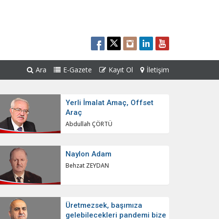
Ara
E-Gazete
Kayıt Ol
İletişim
Yerli İmalat Amaç, Offset
Araç
Abdullah ÇÖRTÜ
Naylon Adam
Behzat ZEYDAN
Üretmezsek, başımıza
gelebilecekleri pandemi bize