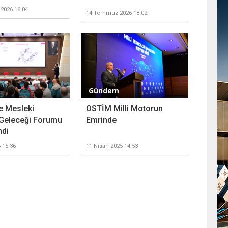
2026 16:04
14 Temmuz 2026 18:02
Gündem
e Mesleki
OSTİM Milli Motorun
 Geleceği Forumu
Emrinde
ndi
5 15:36
11 Nisan 2025 14:53