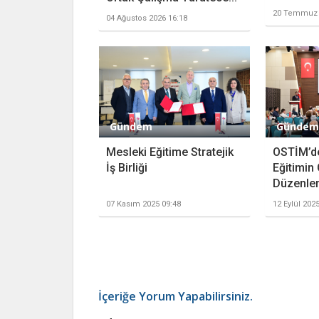
20 Temmuz 
04 Ağustos 2026 16:18
Gündem
Gündem
Mesleki Eğitime Stratejik
OSTİM’d
İş Birliği
Eğitimin
Düzenle
07 Kasım 2025 09:48
12 Eylül 202
İçeriğe Yorum Yapabilirsiniz.