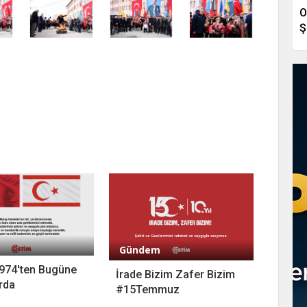
O
Ş
Gündem
974'ten Bugüne
İrade Bizim Zafer Bizim
rda
#15Temmuz