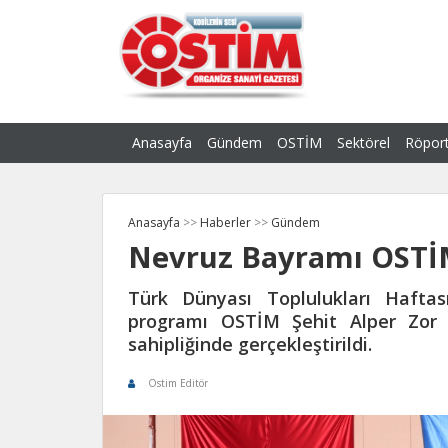
Anasayfa
Gündem
OSTİM
Sektörel
Röport
Anasayfa
>>
Haberler
>>
Gündem
Nevruz Bayramı OSTİM
Türk Dünyası Toplulukları Haft
programı OSTİM Şehit Alper Zor 
sahipliğinde gerçekleştirildi.
Ostim Editör