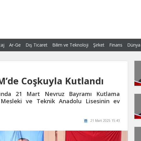
aj
Ar-Ge
Dış Ticaret
Bilim ve Teknoloji
Şirket
Finans
Dünya
’de Coşkuyla Kutlandı
asında 21 Mart Nevruz Bayramı Kutlama
Mesleki ve Teknik Anadolu Lisesinin ev
21 Mart 2025 15:43