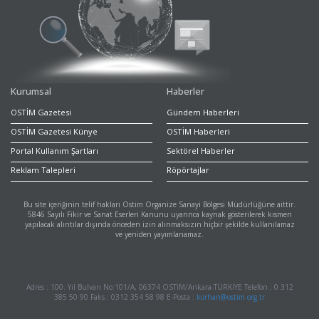
Kurumsal
Haberler
OSTİM Gazetesi
Gündem Haberleri
OSTİM Gazetesi Künye
OSTİM Haberleri
Portal Kullanım Şartları
Sektörel Haberler
Reklam Talepleri
Röpörtajlar
Bu site içeriğinin telif hakları Ostim Organize Sanayi Bölgesi Müdürlüğüne aittir.
5846 Sayılı Fikir ve Sanat Eserleri Kanunu uyarınca kaynak gösterilerek kısmen
yapılacak alıntılar dışında önceden izin alınmaksızın hiçbir şekilde kullanılamaz
ve yeniden yayımlanamaz.
Adres : 100. Yıl Bulvarı No:101/A, 06374 OSTİM/Ankara-TÜRKİYE Telefon : 0 312
385 50 90 Faks : 0312 354 58 98 E-Posta :
korhan@ostim.org.tr