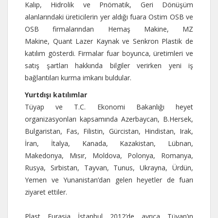
Kalıp, Hidrolik ve Pnömatik, Geri Dönüşüm
alanlarındaki üreticilerin yer aldığı fuara Ostim OSB ve
OSB firmalarından Hemaş Makine, MZ
Makine, Quant Lazer Kaynak ve Senkron Plastik de
katılım gösterdi. Firmalar fuar boyunca, üretimleri ve
satış şartları hakkında bilgiler verirken yeni iş
bağlantıları kurma imkanı buldular.
Yurtdışı katılımlar
Tüyap ve T.C. Ekonomi Bakanlığı heyet
organizasyonları kapsamında Azerbaycan, B.Hersek,
Bulgaristan, Fas, Filistin, Gürcistan, Hindistan, Irak,
İran, İtalya, Kanada, Kazakistan, Lübnan,
Makedonya, Mısır, Moldova, Polonya, Romanya,
Rusya, Sırbistan, Tayvan, Tunus, Ukrayna, Ürdün,
Yemen ve Yunanistan’dan gelen heyetler de fuarı
ziyaret ettiler.
Plast Eurasia İstanbul 2012’de ayrıca Tüyap’ın