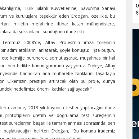
O
nlığı'na, Türk Silahlı Kuvvetleri'ne, Savunma Sanayi
Ş
urum ve kuruluşlara teşekkür eden Erdoğan, özellikle, bu
tan, milletin mefahirine iftihar katan mühendislere,
ışanlara da şükranlarını sunduğunu ifade etti.
Temmuz 2008'de, Altay Projesi'nin imza töreninin
 bir adım attıklarını anlatarak, şöyle konuştu: ''İşte bugün,
eta ete kemiğe bürünerek, somutlaşarak, müşahhas bir hal
iyor, hep birlikte bunun gururunu yaşıyoruz. Türkiye, Altay
ünyesinde barındıran ana muharebe tanklarını tasarlayıp
iyor. Ülkemizin prestijini artıracak olan bu proje, dünya
deki hedefimize önemli katkılar sağlayacak.”
eri üzerinde, 2013 yılı boyunca testler yapılacağını ifade
ai prototiplerin üretim ve doğrulama test süreçlerinin
lu test süreçlerinin başarı ile tamamlanması sonrasında, seri
n başlatılacağını belirten Erdoğan, ''Bu konuda irademiz
zdan hiç kimsenin şüphesi olmasın'' dedi.