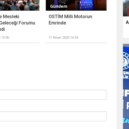
Gündem
e Mesleki
OSTİM Milli Motorun
A
 Geleceği Forumu
Emrinde
ndi
5 15:36
11 Nisan 2025 14:53