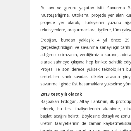
Bu anı ve gururu yaşatan Milli Savunma Baka
Müsteşarlığı'na, Otokar'a, projede yer alan k
projede yer alarak, Türkiye'nin yüzünü ağar
teknisyenlere, araştırmacılara, işçilere, tüm çal
Erdoğan, bundan yaklaşık 4 yıl önce; 29 
gerçekleştirildiğini ve savunma sanayi için tarihi
attığımız o imzanın, verdiğimiz o kararın, ad
alarak sahneye çıkışına hep birlikte şahitlik ed
Projesi ile son derece yüksek teknolojileri b
üretebilen sınırlı sayıdaki ülkeler arasına gir
savunma liginde üst basamaklara yükselme yönün
2013 test yılı olacak
Başbakan Erdoğan, Altay Tankı'nın, ilk prototipl
ederek, bu test faaliyetlerinin akabinde, nih
başlatılacağını belirtti. Böylesine detaylı ve zor
üretim faaliyetlerinin de zaman kaybetmeksizi
tamdır ve gereken kararları zamanında alacağımı