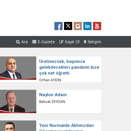
Ara
E-Gazete
Kayıt Ol
İletişim
Üretmezsek, başımıza
gelebilecekleri pandemi bize
çok net öğretti
Orhan AYDIN
Naylon Adam
Behzat ZEYDAN
Yeni Normalde Aklımızdan