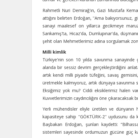
Rahmetli Nuri Demirağ'ın, Gazi Mustafa Kemal'i
attığını belirten Erdoğan, ''Ama bakıyorsunuz, gi
sanayi maalesef on yıllarca gecikmeye maruz k
Sarıkamış'ta, Hicaz'da, Dumlupınar'da, düşmanın
şehit olan Mehmetlerimiz adına sorgulamak zoru
Milli kimlik
Türkiye'nin son 10 yılda savunma sanayinde ç
alanda bir sessiz devrim gerçekleştirdiğini anl
artık kendi milli piyade tüfeğini, savaş gemisini,
üretmekle kalmıyoruz, artık dünyaya savunma sa
Eksiğimiz yok mu? Ciddi eksiklerimiz halen var
Kuvvetlerimizin caydırıcılığını öne çıkaracaksak 
Yerli mühendisler eliyle üretilen ve dünyanın
kapasiteye sahip ''GÖKTÜRK-2'' uydusunu da kı
Başbakan Erdoğan, şunları kaydetti: “Bilhassa
sistemleri sayesinde ordumuzun gücüne güç katt