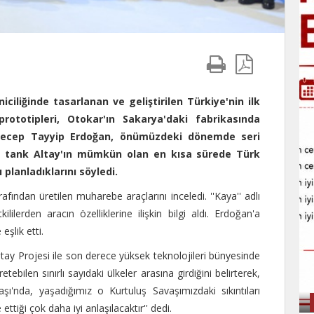
ciliğinde tasarlanan ve geliştirilen Türkiye'nin ilk
rototipleri, Otokar'ın Sakarya'daki fabrikasında
 Recep Tayyip Erdoğan, önümüzdeki dönemde seri
li tank Altay'ın mümkün olan en kısa sürede Türk
 planladıklarını söyledi.
ndan üretilen muharebe araçlarını inceledi. ''Kaya'' adlı
lerden aracın özelliklerine ilişkin bilgi aldı. Erdoğan'a
şlik etti.
ay Projesi ile son derece yüksek teknolojileri bünyesinde
ebilen sınırlı sayıdaki ülkeler arasına girdiğini belirterek,
şı'nda, yaşadığımız o Kurtuluş Savaşımızdaki sıkıntıları
ttiği çok daha iyi anlaşılacaktır'' dedi.