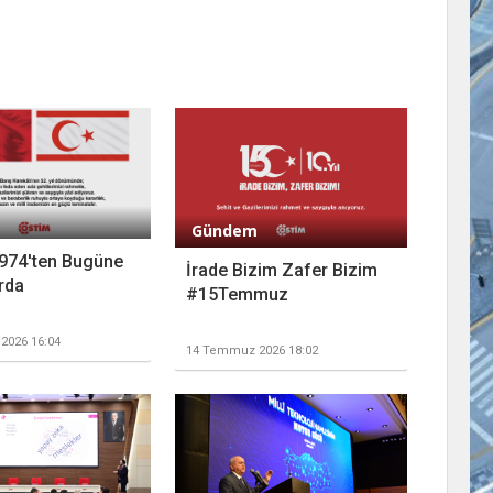
Gündem
974'ten Bugüne
İrade Bizim Zafer Bizim
rda
#15Temmuz
2026 16:04
14 Temmuz 2026 18:02