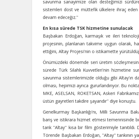
savunma sanayimize olan desteğimizi sürdürece
sistemleri dost ve müttefik ülkelere ihraç eden
devam edeceğiz.''
En kısa sürede TSK hizmetine sunulacak
Başbakan Erdoğan, karmaşık ve ileri teknoloj
projesinin, planlanan takvime uygun olarak, hat
ettiğini, Altay Projesi'nin o istikamette yürütüldüğ
Önümüzdeki dönemde seri üretim sözleşmesini d
sürede Türk Silahlı Kuvvetleri'nin hizmetine sun
savunma sistemlerimizde olduğu gibi Altay'ın da
olması, hepimizi ayrıca gururlandırıyor. Bu nok
MKE, ASELSAN, ROKETSAN, Askeri Fabrikamız ve
üstün gayretleri takdire şayandır'' diye konuştu.
Genelkurmay Başkanlığı'nı, Milli Savunma Bakan
barış ve istikrara hizmet etmesi temennisinde 
tank ''Altay'' kısa bir film gösterimiyle tanıtıldı.
Törende Başbakan Erdoğan, ''Altay'' tankının y