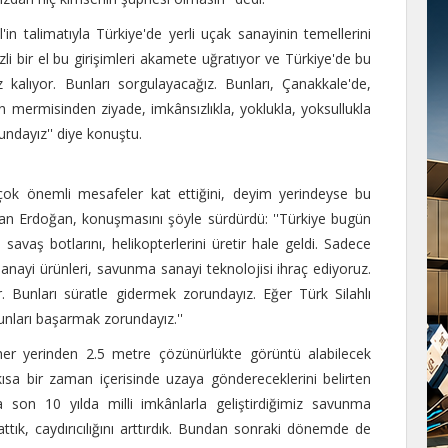
n talimatıyla Türkiye'de yerli uçak sanayinin temellerini
zli bir el bu girişimleri akamete uğratıyor ve Türkiye'de bu
alıyor. Bunları sorgulayacağız. Bunları, Çanakkale'de,
 mermisinden ziyade, imkânsızlıkla, yoklukla, yoksullukla
ndayız'' diye konuştu.
ok önemli mesafeler kat ettiğini, deyim yerindeyse bu
atan Erdoğan, konuşmasını şöyle sürdürdü: ''Türkiye bugün
 savaş botlarını, helikopterlerini üretir hale geldi. Sadece
nayi ürünleri, savunma sanayi teknolojisi ihraç ediyoruz.
. Bunları süratle gidermek zorundayız. Eğer Türk Silahlı
bunları başarmak zorundayız.''
 her yerinden 2.5 metre çözünürlükte görüntü alabilecek
sa bir zaman içerisinde uzaya göndereceklerini belirten
 son 10 yılda milli imkânlarla geliştirdiğimiz savunma
ık, caydırıcılığını arttırdık. Bundan sonraki dönemde de