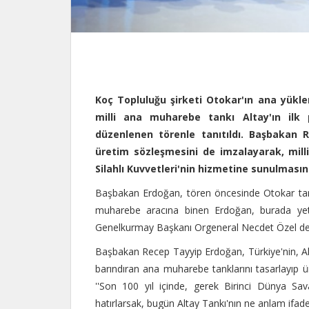
Koç Topluluğu şirketi Otokar'ın ana yükleni
milli ana muharebe tankı Altay'ın ilk p
düzenlenen törenle tanıtıldı. Başbakan
üretim sözleşmesini de imzalayarak, mil
Silahlı Kuvvetleri'nin hizmetine sunulmasını
Başbakan Erdoğan, tören öncesinde Otokar tarafı
muharebe aracına binen Erdoğan, burada yetkili
Genelkurmay Başkanı Orgeneral Necdet Özel de e
Başbakan Recep Tayyip Erdoğan, Türkiye'nin, Alt
barındıran ana muharebe tanklarını tasarlayıp üret
''Son 100 yıl içinde, gerek Birinci Dünya Sava
hatırlarsak, bugün Altay Tankı'nın ne anlam ifade e