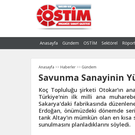
Anasayfa
Gündem
OSTİM
Sektörel
Röport
Anasayfa
>>
Haberler
>>
Gündem
Savunma Sanayinin Yüz
Koç Topluluğu şirketi Otokar'ın ana 
Türkiye'nin ilk milli ana muharebe 
Sakarya'daki fabrikasında düzenlene
Erdoğan, önümüzdeki dönemde seri 
tank Altay'ın mümkün olan en kısa s
sunulmasını planladıklarını söyledi.