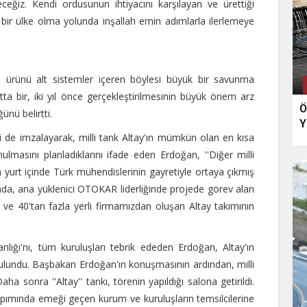
ğiz. Kendi ordusunun ihtiyacını karşılayan ve ürettiği
 bir ülke olma yolunda inşallah emin adımlarla ilerlemeye
i ürünü alt sistemler içeren böylesi büyük bir savunma
ta bir, iki yıl önce gerçekleştirilmesinin büyük önem arz
Ö
ünü belirtti.
Y
e imzalayarak, milli tank Altay'ın mümkün olan en kısa
ulmasını planladıklarını ifade eden Erdoğan, ''Diğer milli
 yurt içinde Türk mühendislerinin gayretiyle ortaya çıkmış
tada, ana yüklenici OTOKAR liderliğinde projede görev alan
 40'tan fazla yerli firmamızdan oluşan Altay takımının
lığı'nı, tüm kuruluşları tebrik ededen Erdoğan, Altay'ın
bulundu. Başbakan Erdoğan'ın konuşmasının ardından, milli
 Daha sonra ''Altay'' tankı, törenin yapıldığı salona getirildi.
apımında emeği geçen kurum ve kuruluşların temsilcilerine