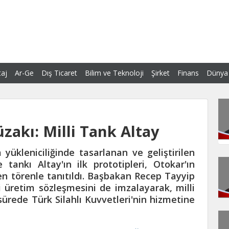
aj
Ar-Ge
Dış Ticaret
Bilim ve Teknoloji
Şirket
Finans
Dünya
akı: Milli Tank Altay
yükleniciliğinde tasarlanan ve geliştirilen
tankı Altay'ın ilk prototipleri, Otokar'ın
n törenle tanıtıldı. Başbakan Recep Tayyip
üretim sözleşmesini de imzalayarak, milli
ürede Türk Silahlı Kuvvetleri'nin hizmetine