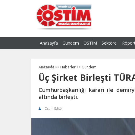
Anasayfa
Gündem
OSTİM
Sektörel
Röport
Anasayfa
>>
Haberler
>>
Gündem
Üç Şirket Birleşti TÜ
Cumhurbaşkanlığı kararı ile demiry
altında birleşti.
Ostim Editör