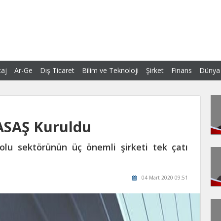
aj
Ar-Ge
Dış Ticaret
Bilim ve Teknoloji
Şirket
Finans
Dünya
RASAŞ Kuruldu
olu sektörünün üç önemli şirketi tek çatı
04 Mart 2020 09:51