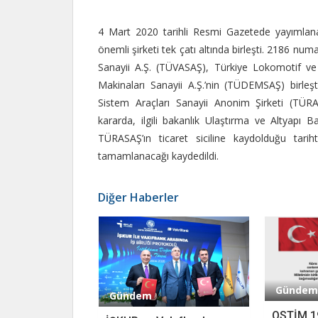
4 Mart 2020 tarihli Resmi Gazetede yayımlana
önemli şirketi tek çatı altında birleşti. 2186 num
Sanayii A.Ş. (TÜVASAŞ), Türkiye Lokomotif v
Makinaları Sanayii A.Ş.’nin (TÜDEMSAŞ) birleşti
Sistem Araçları Sanayii Anonim Şirketi (TÜRAS
kararda, ilgili bakanlık Ulaştırma ve Altyapı Baka
TÜRASAŞ’ın ticaret siciline kaydolduğu tari
tamamlanacağı kaydedildi.
Diğer Haberler
Gündem
Gündem
OSTİM 1