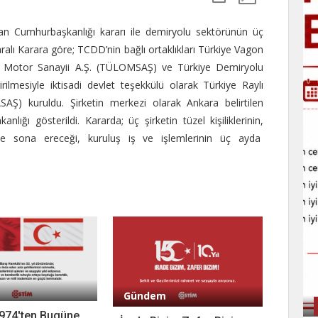
n Cumhurbaşkanlığı kararı ile demiryolu sektörünün üç
aralı Karara göre; TCDD’nin bağlı ortaklıkları Türkiye Vagon
e Motor Sanayii A.Ş. (TÜLOMSAŞ) ve Türkiye Demiryolu
rilmesiyle iktisadi devlet teşekkülü olarak Türkiye Raylı
AŞ) kuruldu. Şirketin merkezi olarak Ankara belirtilen
nlığı gösterildi. Kararda; üç şirketin tüzel kişiliklerinin,
hte sona ereceği, kuruluş iş ve işlemlerinin üç ayda
Gündem
974'ten Bugüne