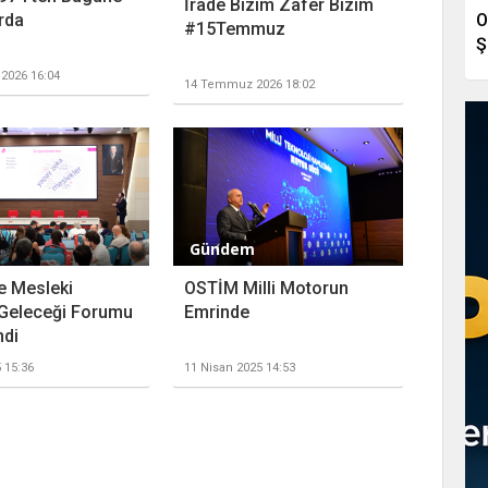
İrade Bizim Zafer Bizim
rda
O
#15Temmuz
Ş
2026 16:04
14 Temmuz 2026 18:02
Gündem
e Mesleki
OSTİM Milli Motorun
 Geleceği Forumu
Emrinde
ndi
5 15:36
11 Nisan 2025 14:53