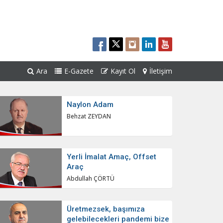
Ara
E-Gazete
Kayıt Ol
İletişim
Naylon Adam
Behzat ZEYDAN
Yerli İmalat Amaç, Offset
Araç
Abdullah ÇÖRTÜ
Üretmezsek, başımıza
gelebilecekleri pandemi bize