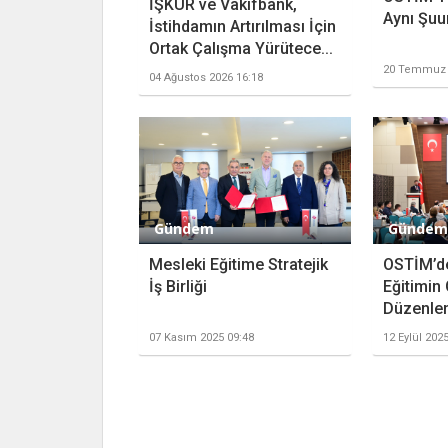
İŞKUR ve Vakıfbank,
Aynı Şuu
İstihdamın Artırılması İçin
Ortak Çalışma Yürütece...
20 Temmuz 
04 Ağustos 2026 16:18
Gündem
Gündem
Mesleki Eğitime Stratejik
OSTİM’d
İş Birliği
Eğitimin
Düzenle
07 Kasım 2025 09:48
12 Eylül 202