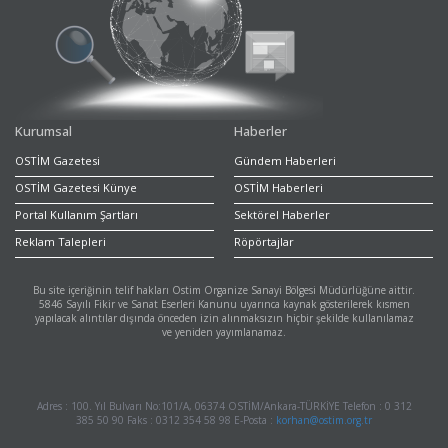
Kurumsal
Haberler
OSTİM Gazetesi
Gündem Haberleri
OSTİM Gazetesi Künye
OSTİM Haberleri
Portal Kullanım Şartları
Sektörel Haberler
Reklam Talepleri
Röpörtajlar
Bu site içeriğinin telif hakları Ostim Organize Sanayi Bölgesi Müdürlüğüne aittir.
5846 Sayılı Fikir ve Sanat Eserleri Kanunu uyarınca kaynak gösterilerek kısmen
yapılacak alıntılar dışında önceden izin alınmaksızın hiçbir şekilde kullanılamaz
ve yeniden yayımlanamaz.
Adres : 100. Yıl Bulvarı No:101/A, 06374 OSTİM/Ankara-TÜRKİYE Telefon : 0 312
385 50 90 Faks : 0312 354 58 98 E-Posta :
korhan@ostim.org.tr