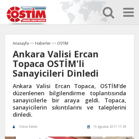
Anasayfa
>>
Haberler
>>
OSTİM
Ankara Valisi Ercan
Topaca OSTİM'li
Sanayicileri Dinledi
Ankara Valisi Ercan Topaca, OSTİM’de
düzenlenen bilgilendirme toplantısında
sanayicilerle bir araya geldi. Topaca,
sanayicilerin sıkıntılarını ve taleplerini
dinledi.
Ostim Editör
15 Ağustos 2017 17:39