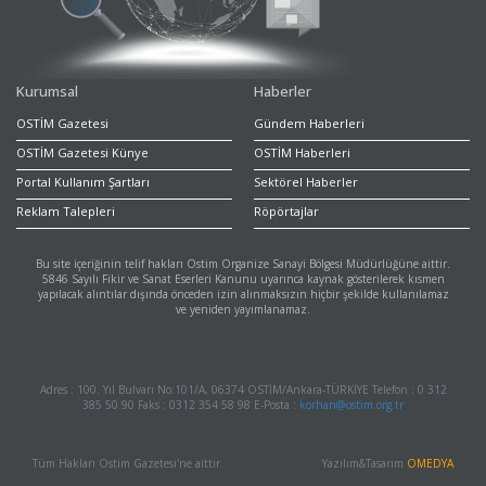
Kurumsal
Haberler
OSTİM Gazetesi
Gündem Haberleri
OSTİM Gazetesi Künye
OSTİM Haberleri
Portal Kullanım Şartları
Sektörel Haberler
Reklam Talepleri
Röpörtajlar
Bu site içeriğinin telif hakları Ostim Organize Sanayi Bölgesi Müdürlüğüne aittir.
5846 Sayılı Fikir ve Sanat Eserleri Kanunu uyarınca kaynak gösterilerek kısmen
yapılacak alıntılar dışında önceden izin alınmaksızın hiçbir şekilde kullanılamaz
ve yeniden yayımlanamaz.
Adres : 100. Yıl Bulvarı No:101/A, 06374 OSTİM/Ankara-TÜRKİYE Telefon : 0 312
385 50 90 Faks : 0312 354 58 98 E-Posta :
korhan@ostim.org.tr
Tüm Hakları Ostim Gazetesi'ne aittir.
Yazılım&Tasarım
OMEDYA