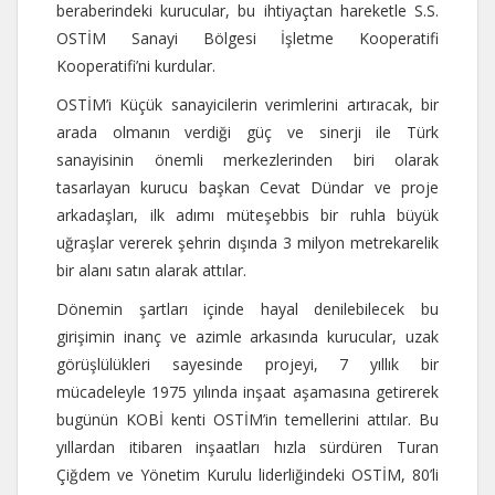
beraberindeki kurucular, bu ihtiyaçtan hareketle S.S.
OSTİM Sanayi Bölgesi İşletme Kooperatifi
Kooperatifi’ni kurdular.
OSTİM’i Küçük sanayicilerin verimlerini artıracak, bir
arada olmanın verdiği güç ve sinerji ile Türk
sanayisinin önemli merkezlerinden biri olarak
tasarlayan kurucu başkan Cevat Dündar ve proje
arkadaşları, ilk adımı müteşebbis bir ruhla büyük
uğraşlar vererek şehrin dışında 3 milyon metrekarelik
bir alanı satın alarak attılar.
Dönemin şartları içinde hayal denilebilecek bu
girişimin inanç ve azimle arkasında kurucular, uzak
görüşlülükleri sayesinde projeyi, 7 yıllık bir
mücadeleyle 1975 yılında inşaat aşamasına getirerek
bugünün KOBİ kenti OSTİM’in temellerini attılar. Bu
yıllardan itibaren inşaatları hızla sürdüren Turan
Çiğdem ve Yönetim Kurulu liderliğindeki OSTİM, 80’li