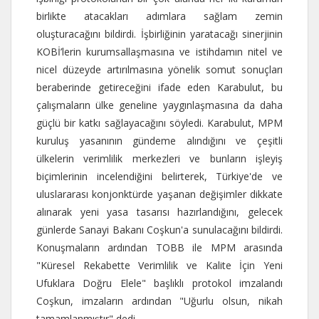
birlikte atacakları adımlara sağlam zemin
oluşturacağını bildirdi. İşbirliğinin yaratacağı sinerjinin
KOBİ’lerin kurumsallaşmasına ve istihdamın nitel ve
nicel düzeyde artırılmasına yönelik somut sonuçları
beraberinde getireceğini ifade eden Karabulut, bu
çalışmaların ülke geneline yaygınlaşmasına da daha
güçlü bir katkı sağlayacağını söyledi. Karabulut, MPM
kuruluş yasanının gündeme alındığını ve çeşitli
ülkelerin verimlilik merkezleri ve bunların işleyiş
biçimlerinin incelendiğini belirterek, Türkiye'de ve
uluslararası konjonktürde yaşanan değişimler dikkate
alınarak yeni yasa tasarısı hazırlandığını, gelecek
günlerde Sanayi Bakanı Coşkun'a sunulacağını bildirdi.
Konuşmaların ardından TOBB ile MPM arasında
"Küresel Rekabette Verimlilik ve Kalite İçin Yeni
Ufuklara Doğru Elele" başlıklı protokol imzalandı
Coşkun, imzaların ardından "Uğurlu olsun, nikah
tamamlanmıştır" dedi.