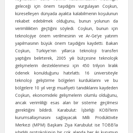
geleceği için önem taşıdığını vurgulayan Coşkun,
küreselleşen dünyada ayakta kalabilmenin koşulunun
rekabet edebilmek olduğunu, bunun yolunun da
verimlilikten geçtiğini söyledi. Coşkun, bunun için
teknolojiye önem verilmesinin ve Ar-Ge’ye yatırım
yapılmasının büyük önem taşıdığını kaydetti. Bakan
Coşkun, Türkiye'nin yıllarca teknoloji transferi
yaptığını belirterek, 2005 yılı bütçesine teknolojik
gelişmelerin desteklenmesi için 450 trilyon liralık
ödenek konulduğunu hatırlattı. 16 üniversiteyle
teknoloji geliştirme bölgeleri kurduklarını ve bu
bölgelere 10 yıl vergi muafiyeti tanıdıklarını kaydeden
Coşkun, ekonomideki gelişmelerin olumlu olduğunu,
ancak verimliliği esas alan bir sisteme geçilmesi
gerektiğini bildirdi. Karabulut: İşbirliği KOBİ’lerin
kurumsallaşmasını sağlayacak Milli Prodüktivite
Merkezi (MPM) Başkanı Ziya Karubulut ise TOBB'la
işbirliği protokolünün bir çok alanda her iki kurumun