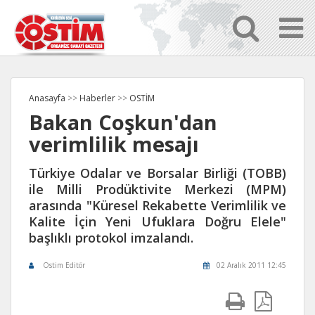
Anasayfa
>>
Haberler
>>
OSTİM
Bakan Coşkun'dan
verimlilik mesajı
Türkiye Odalar ve Borsalar Birliği (TOBB)
ile Milli Prodüktivite Merkezi (MPM)
arasında "Küresel Rekabette Verimlilik ve
Kalite İçin Yeni Ufuklara Doğru Elele"
başlıklı protokol imzalandı.
Ostim Editör
02 Aralık 2011 12:45