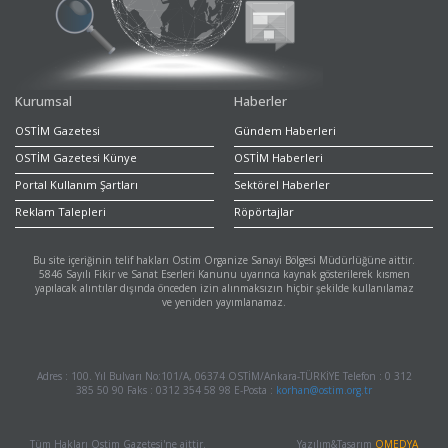
Kurumsal
Haberler
OSTİM Gazetesi
Gündem Haberleri
OSTİM Gazetesi Künye
OSTİM Haberleri
Portal Kullanım Şartları
Sektörel Haberler
Reklam Talepleri
Röpörtajlar
Bu site içeriğinin telif hakları Ostim Organize Sanayi Bölgesi Müdürlüğüne aittir.
5846 Sayılı Fikir ve Sanat Eserleri Kanunu uyarınca kaynak gösterilerek kısmen
yapılacak alıntılar dışında önceden izin alınmaksızın hiçbir şekilde kullanılamaz
ve yeniden yayımlanamaz.
Adres : 100. Yıl Bulvarı No:101/A, 06374 OSTİM/Ankara-TÜRKİYE Telefon : 0 312
385 50 90 Faks : 0312 354 58 98 E-Posta :
korhan@ostim.org.tr
Tüm Hakları Ostim Gazetesi'ne aittir.
Yazılım&Tasarım
OMEDYA