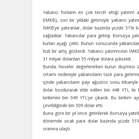
Yabancı fonların en çok tercih ettiği yatırım 
(İMKB), son bir yıldaki getirisiyle yabancı yatır
İMKB’ye yatıranlar, dolar bazında yüzde 51’le b
sağladılar. Yabancılar para getirip Borsa’ya yatı
kurları aşağı çekti. Bunun sonucunda yabancıla
hızlı bir artış gösterdi. Yabancı yatırımcının İM
31 milyar dolardan 55 milyar dolara yükseldi.
Bunda; hisseler değerlenirken kurun düşmesi 
ortamı nedeniyle yabancıların taze para getirme
içinde yabancıların payı ağustos sonu itibariy
dolar bozdurarak elde edilen bin 448 YTL ile Bor
birikimini bin 949 YTL’ye çıkardı. Bu birikim 
çevrildiğinde bin 509 dolar etti.
Buna göre bir yıl önce getirilerek Borsa’ya yatırı
dönemde sıcak para dolar bazında yüzde 51’le 
oranına ulaştı.