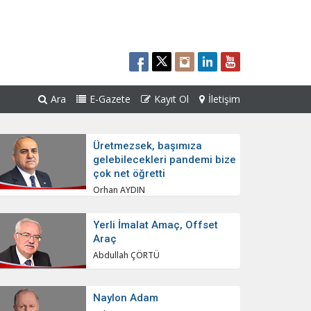
Ara
E-Gazete
Kayıt Ol
İletişim
Üretmezsek, başımıza
gelebilecekleri pandemi bize
çok net öğretti
Orhan AYDIN
Yerli İmalat Amaç, Offset
Araç
Abdullah ÇÖRTÜ
Naylon Adam