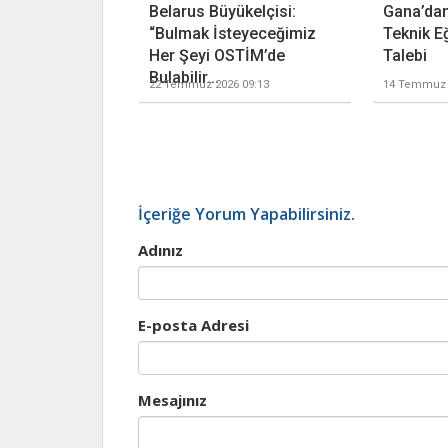
Belarus Büyükelçisi:
Gana’dan
“Bulmak İsteyeceğimiz
Teknik Eğ
Her Şeyi OSTİM’de
Talebi
Bulabilir...
22 Temmuz 2026 09:13
14 Temmuz 
İçeriğe Yorum Yapabilirsiniz.
Adınız
E-posta Adresi
Mesajınız