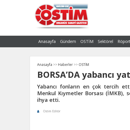
Anasayfa
Gündem
OSTİM
Sektörel
Röport
Anasayfa
>>
Haberler
>>
OSTİM
BORSA’DA yabancı yat
Yabancı fonların en çok tercih etti
Menkul Kıymetler Borsası (İMKB), son
ihya etti.
Ostim Editör