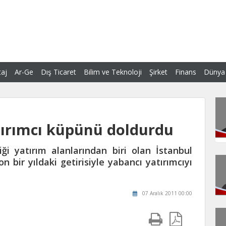
aj
Ar-Ge
Dış Ticaret
Bilim ve Teknoloji
Şirket
Finans
Dünya
ırımcı küpünü doldurdu
ği yatırım alanlarından biri olan İstanbul
 bir yıldaki getirisiyle yabancı yatırımcıyı
07 Aralık 2011 00:00