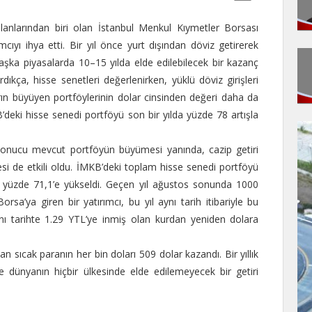
alanlarından biri olan İstanbul Menkul Kıymetler Borsası
ımcıyı ihya etti. Bir yıl önce yurt dışından döviz getirerek
aşka piyasalarda 10–15 yılda elde edilebilecek bir kazanç
rdıkça, hisse senetleri değerlenirken, yüklü döviz girişleri
rın büyüyen portföylerinin dolar cinsinden değeri daha da
KB’deki hisse senedi portföyü son bir yılda yüzde 78 artışla
sonucu mevcut portföyün büyümesi yanında, cazip getiri
si de etkili oldu. İMKB’deki toplam hisse senedi portföyü
le yüzde 71,1’e yükseldi. Geçen yıl ağustos sonunda 1000
sa’ya giren bir yatırımcı, bu yıl aynı tarih itibariyle bu
aynı tarihte 1.29 YTL’ye inmiş olan kurdan yeniden dolara
lan sıcak paranın her bin doları 509 dolar kazandı. Bir yıllık
dünyanın hiçbir ülkesinde elde edilemeyecek bir getiri