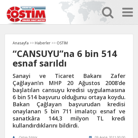
Anasayfa
>>
Haberler
>>
OSTİM
“CANSUYU”na 6 bin 514
esnaf sarıldı
Sanayi ve Ticaret Bakanı Zafer
Çağlayan’ın MHP 20 Ağustos 2008’de
başlatılan cansuyu kredisi uygulamasına
6 bin 514 başvuru olduğunu ortaya koydu.
Bakan Çağlayan başvurudan kredisi
onaylanan 5 bin 711 imalatçı esnaf ve
sanatkâra 144,3 milyon TL kredi
kullandırdıklarını bildirdi.
Ostim Editör
09 Aralık 2011 00:00