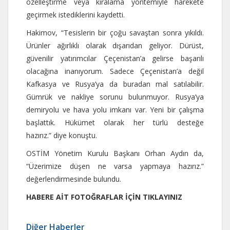
özelleştirme veya kiralama yöntemiyle harekete
geçirmek istediklerini kaydetti.
Hakimov, “Tesislerin bir çoğu savaştan sonra yıkıldı.
Ürünler ağırlıklı olarak dışarıdan geliyor. Dürüst,
güvenilir yatırımcılar Çeçenistan’a gelirse başarılı
olacağına inanıyorum. Sadece Çeçenistan’a değil
Kafkasya ve Rusya’ya da buradan mal satılabilir.
Gümrük ve nakliye sorunu bulunmuyor. Rusya’ya
demiryolu ve hava yolu imkanı var. Yeni bir çalışma
başlattık. Hükümet olarak her türlü desteğe
hazırız.” diye konuştu.
OSTİM Yönetim Kurulu Başkanı Orhan Aydın da,
“Üzerimize düşen ne varsa yapmaya hazırız.”
değerlendirmesinde bulundu.
HABERE AİT FOTOĞRAFLAR İÇİN TIKLAYINIZ
Diğer Haberler