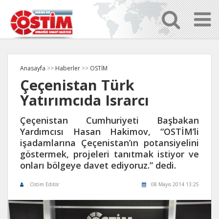
Anasayfa
>>
Haberler
>>
OSTİM
Çeçenistan Türk
Yatırımcıda Israrcı
Çeçenistan Cumhuriyeti Başbakan
Yardımcısı Hasan Hakimov, “OSTİM’li
işadamlarına Çeçenistan’ın potansiyelini
göstermek, projeleri tanıtmak istiyor ve
onları bölgeye davet ediyoruz.” dedi.
Ostim Editör
08 Mayıs 2014 13:25