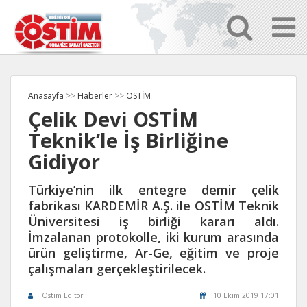
Anasayfa
>>
Haberler
>>
OSTİM
Çelik Devi OSTİM
Teknik’le İş Birliğine
Gidiyor
Türkiye’nin ilk entegre demir çelik
fabrikası KARDEMİR A.Ş. ile OSTİM Teknik
Üniversitesi iş birliği kararı aldı.
İmzalanan protokolle, iki kurum arasında
ürün geliştirme, Ar-Ge, eğitim ve proje
çalışmaları gerçekleştirilecek.
Ostim Editör
10 Ekim 2019 17:01