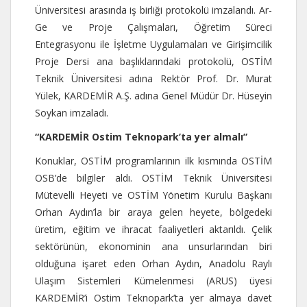
Üniversitesi arasında iş birliği protokolü imzalandı. Ar-
Ge ve Proje Çalışmaları, Öğretim Süreci
Entegrasyonu ile İşletme Uygulamaları ve Girişimcilik
Proje Dersi ana başlıklarındaki protokolü, OSTİM
Teknik Üniversitesi adına Rektör Prof. Dr. Murat
Yülek, KARDEMİR A.Ş. adına Genel Müdür Dr. Hüseyin
Soykan imzaladı.
“KARDEMİR Ostim Teknopark’ta yer almalı”
Konuklar, OSTİM programlarının ilk kısmında OSTİM
OSB’de bilgiler aldı. OSTİM Teknik Üniversitesi
Mütevelli Heyeti ve OSTİM Yönetim Kurulu Başkanı
Orhan Aydın’la bir araya gelen heyete, bölgedeki
üretim, eğitim ve ihracat faaliyetleri aktarıldı. Çelik
sektörünün, ekonominin ana unsurlarından biri
olduğuna işaret eden Orhan Aydın, Anadolu Raylı
Ulaşım Sistemleri Kümelenmesi (ARUS) üyesi
KARDEMİR’i Ostim Teknopark’ta yer almaya davet