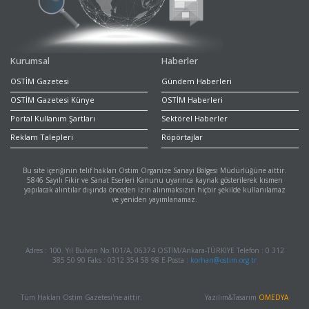
Kurumsal
Haberler
OSTİM Gazetesi
Gündem Haberleri
OSTİM Gazetesi Künye
OSTİM Haberleri
Portal Kullanım Şartları
Sektörel Haberler
Reklam Talepleri
Röpörtajlar
Bu site içeriğinin telif hakları Ostim Organize Sanayi Bölgesi Müdürlüğüne aittir.
5846 Sayılı Fikir ve Sanat Eserleri Kanunu uyarınca kaynak gösterilerek kısmen
yapılacak alıntılar dışında önceden izin alınmaksızın hiçbir şekilde kullanılamaz
ve yeniden yayımlanamaz.
Adres : 100. Yıl Bulvarı No:101/A, 06374 OSTİM/Ankara-TÜRKİYE Telefon : 0 312
385 50 90 Faks : 0312 354 58 98 E-Posta :
korhan@ostim.org.tr
Tüm Hakları Ostim Gazetesi'ne aittir.
Yazılım&Tasarım
OMEDYA