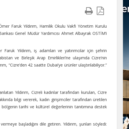
Ömer Faruk Yıldırım, Hamilik Okulu Vakfı Yönetim Kurulu
 Bankası Genel Müdür Yardımcısı Ahmet Albayrak OSTİM’i
 Faruk Yıldırım, iş adamları ve yatırımcılar için şehrin
abistan ve Birleşik Arap Emirlikleri’ne ulaşımda Cizre’nin
ım, “Cizre’den 42 saatte Dubai’ye ürünler ulaştırılabiliyor.”
anlatan Yıldırım, Cizreli kadınlar tarafından kurulan, Cizre
kında bilgi vererek, kadın girişimciler tarafından üretilen
bölgenin tarihi ve kültürel değerlerinin tanıtımına destek
ermeye başladığını dile getiren. Yıldırım, şunları söyledi: