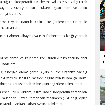
rduğu bu kooperatifi kümelenme yaklaşımıyla geliştirerek
yoruz. Cizre’yi turistik, kültürel, gastronomi ve kadın
in çalışıyoruz.”
aros Ceylan, Hamilik Okulu Cizre Şenlendirme Grubu ile
maları anlattı.
cısı Ahmet Albayrak yatırım fonlarında iş birliği yapmak
Ö
kümelenme ve kalkınma konusundaki tüm tecrübelerini
Y
ifade etti.
cağı sinerjiye dikkat çeken Aydın, “Cizre Organize Sanayi
rdeki meslek lisesi ile mesleki eğitim konusunda çalışalım.
ilmesi konusundaki imkanlarını değerlendirelim.” dedi.
Ömer Faruk Yıldırım, Cizre Kadın Kooperatifi tarafından
 mühendis Cezeri tarafından tasarlanmış iki başlı ejder
m Kurulu Başkanı Orhan Aydın’a takdim etti.