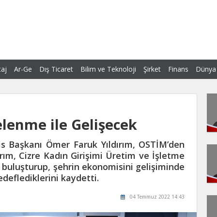
aj
Ar-Ge
Dış Ticaret
Bilim ve Teknoloji
Şirket
Finans
Dünya
lenme ile Gelişecek
is Başkanı Ömer Faruk Yıldırım, OSTİM’den
rım, Cizre Kadın Girişimi Üretim ve İşletme
buluşturup, şehrin ekonomisini gelişiminde
deflediklerini kaydetti.
04 Temmuz 2022 14:43