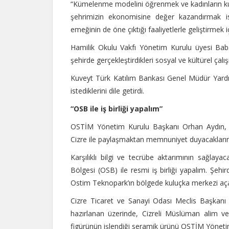
“Kümelenme modelini öğrenmek ve kadınların ku
şehrimizin ekonomisine değer kazandırmak isti
emeğinin de öne çıktığı faaliyetlerle geliştirmek iç
Hamilik Okulu Vakfı Yönetim Kurulu üyesi Bab
şehirde gerçekleştirdikleri sosyal ve kültürel çalış
Kuveyt Türk Katılım Bankası Genel Müdür Yardım
istediklerini dile getirdi.
“OSB ile iş birliği yapalım”
OSTİM Yönetim Kurulu Başkanı Orhan Aydın, 
Cizre ile paylaşmaktan memnuniyet duyacaklarını 
Karşılıklı bilgi ve tecrübe aktarımının sağlaya
Bölgesi (OSB) ile resmi iş birliği yapalım. Şehi
Ostim Teknopark’ın bölgede kuluçka merkezi açab
Cizre Ticaret ve Sanayi Odası Meclis Başkanı 
hazırlanan üzerinde, Cizreli Müslüman alim ve
figürünün işlendiği seramik ürünü OSTİM Yöneti