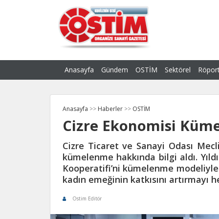
Anasayfa
Gündem
OSTİM
Sektörel
Röport
Anasayfa
>>
Haberler
>>
OSTİM
Cizre Ekonomisi Küme
Cizre Ticaret ve Sanayi Odası Mecl
kümelenme hakkında bilgi aldı. Yıldı
Kooperatifi’ni kümelenme modeliyle 
kadın emeğinin katkısını artırmayı he
Ostim Editör