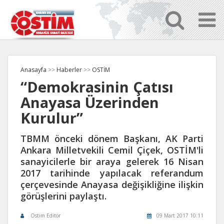
Anasayfa
>>
Haberler
>>
OSTİM
“Demokrasinin Çatısı
Anayasa Üzerinden
Kurulur”
TBMM önceki dönem Başkanı, AK Parti
Ankara Milletvekili Cemil Çiçek, OSTİM'li
sanayicilerle bir araya gelerek 16 Nisan
2017 tarihinde yapılacak referandum
çerçevesinde Anayasa değişikliğine ilişkin
görüşlerini paylaştı.
Ostim Editör
09 Mart 2017 10:11