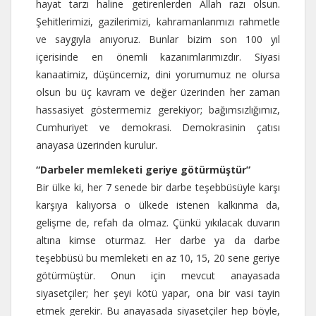
hayat tarzı haline getirenlerden Allah razı olsun.
Şehitlerimizi, gazilerimizi, kahramanlarımızı rahmetle
ve saygıyla anıyoruz. Bunlar bizim son 100 yıl
içerisinde en önemli kazanımlarımızdır. Siyasi
kanaatimiz, düşüncemiz, dini yorumumuz ne olursa
olsun bu üç kavram ve değer üzerinden her zaman
hassasiyet göstermemiz gerekiyor; bağımsızlığımız,
Cumhuriyet ve demokrasi. Demokrasinin çatısı
anayasa üzerinden kurulur.
“Darbeler memleketi geriye götürmüştür”
Bir ülke ki, her 7 senede bir darbe teşebbüsüyle karşı
karşıya kalıyorsa o ülkede istenen kalkınma da,
gelişme de, refah da olmaz. Çünkü yıkılacak duvarın
altına kimse oturmaz. Her darbe ya da darbe
teşebbüsü bu memleketi en az 10, 15, 20 sene geriye
götürmüştür. Onun için mevcut anayasada
siyasetçiler; her şeyi kötü yapar, ona bir vasi tayin
etmek gerekir. Bu anayasada siyasetçiler hep böyle,