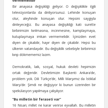
vermemelidir”
Bir anayasa değişikliği geliyor. O değişiklikle ilgili
televizyonlarda da dinliyorsunuz. Lehinde konuşan
olur, aleyhinde konuşan olur. Hepsini saygıyla
dinleyeceğiz. Bu anayasa değişikliği kati surette
birbirimizin kırılmasına, incinmesine, kamplaşmaya,
kutuplaşmaya imkan vermemelidir. İçinizden evet
diyen de çıkabilir, hayır diyen de çıkabilir. Hepsi bu
ülkenin vatandaşıdır. Bu değişiklik sebebiyle birbirimizi
kırıp dökmememiz lazım.
Demokratik, laik, sosyal, hukuk devleti hepimizin
ortak değeridir. Devletimizin Başkenti Ankara’dır,
problem yok. Dili Türkçe’dir, Milli Marşımız da İstiklal
Marşı’dır. Şimdi ne değişiyor ki bunun üzerinden bir
spekülasyon yapılmaya çalışılıyor.
“Bu milletin bir feraseti var”
16 Nisan; millet ne karar verirse eyvallah. Bu milletin