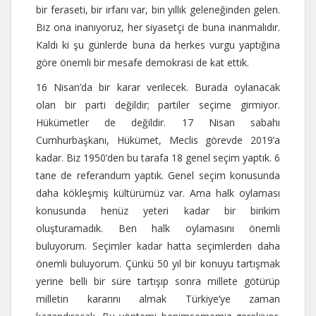
bir feraseti, bir irfanı var, bin yıllık geleneğinden gelen.
Biz ona inanıyoruz, her siyasetçi de buna inanmalıdır.
Kaldı ki şu günlerde buna da herkes vurgu yaptığına
göre önemli bir mesafe demokrasi de kat ettik.
16 Nisan’da bir karar verilecek. Burada oylanacak
olan bir parti değildir; partiler seçime girmiyor.
Hükümetler de değildir. 17 Nisan sabahı
Cumhurbaşkanı, Hükümet, Meclis görevde 2019’a
kadar. Biz 1950’den bu tarafa 18 genel seçim yaptık. 6
tane de referandum yaptık. Genel seçim konusunda
daha kökleşmiş kültürümüz var. Ama halk oylaması
konusunda henüz yeteri kadar bir birikim
oluşturamadık. Ben halk oylamasını önemli
buluyorum. Seçimler kadar hatta seçimlerden daha
önemli buluyorum. Çünkü 50 yıl bir konuyu tartışmak
yerine belli bir süre tartışıp sonra millete götürüp
milletin kararını almak Türkiye’ye zaman