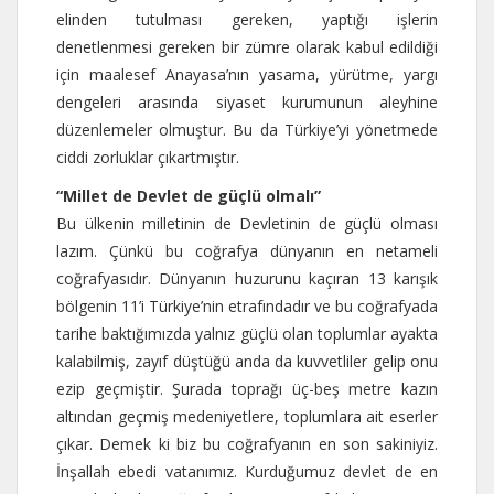
elinden tutulması gereken, yaptığı işlerin
denetlenmesi gereken bir zümre olarak kabul edildiği
için maalesef Anayasa’nın yasama, yürütme, yargı
dengeleri arasında siyaset kurumunun aleyhine
düzenlemeler olmuştur. Bu da Türkiye’yi yönetmede
ciddi zorluklar çıkartmıştır.
“Millet de Devlet de güçlü olmalı”
Bu ülkenin milletinin de Devletinin de güçlü olması
lazım. Çünkü bu coğrafya dünyanın en netameli
coğrafyasıdır. Dünyanın huzurunu kaçıran 13 karışık
bölgenin 11’i Türkiye’nin etrafındadır ve bu coğrafyada
tarihe baktığımızda yalnız güçlü olan toplumlar ayakta
kalabilmiş, zayıf düştüğü anda da kuvvetliler gelip onu
ezip geçmiştir. Şurada toprağı üç-beş metre kazın
altından geçmiş medeniyetlere, toplumlara ait eserler
çıkar. Demek ki biz bu coğrafyanın en son sakiniyiz.
İnşallah ebedi vatanımız. Kurduğumuz devlet de en