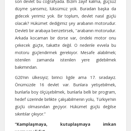
son devlet bu coğrafyada. Bizim zayıf kalma, güçsüz
düşme şansımız, lüksümüz yok. Buradan başka da
gidecek yerimiz yok. Bir toplum, devlet nasıl güçlü
olacak? Hükümet dediğimiz şey arabanın motorudur.
Devleti bir arabaya benzetirsek, ''arabanın motorudur.
Arkada kocaman bir dorse var, öndeki motor onu
çekecek güçte, takatte değil. O nedenle evvela bu
motoru güçlendirmek gerekiyor. Mesafe alabilmek;
istenilen zamanda istenilen yere gidebilmek
bakımından.
G20’nin ülkesiyiz; birinci ligde ama 17. sıradayız.
Önümüzde 16 devlet var. Bunlara yetişebilmek,
bunlarla boy ölçüşebilmek, bunlarla belli bir program,
hedef üzerinde birlikte çalışabilmenin yolu, Türkiye’nin
güçlü olmasından geçiyor. Hükümet güçlü değilse
sıkıntılar çıkıyor.”
“Kamplaşmaya, kutuplaşmaya imkan