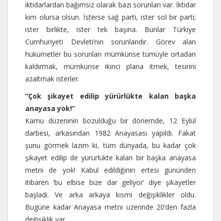
iktidarlardan bağımsız olarak bazı sorunları var. İktidar
kim olursa olsun. İsterse sağ parti, ister sol bir parti;
ister birlikte, ister tek başına. Bunlar Türkiye
Cumhuriyeti Devleti’nin sorunlarıdır. Görev alan
hükümetler bu sorunları mümkünse tümüyle ortadan
kaldırmak, mümkünse ikinci plana itmek, tesirini
azaltmak isterler.
“Çok şikayet edilip yürürlükte kalan başka
anayasa yok!”
Kamu düzeninin bozulduğu bir dönemde, 12 Eylül
darbesi, arkasından 1982 Anayasası yapıldı. Fakat
şunu görmek lazım ki, tüm dünyada, bu kadar çok
şikayet edilip de yürürlükte kalan bir başka anayasa
metni de yok! Kabul edildiğinin ertesi gününden
itibaren ‘bu elbise bize dar geliyor’ diye şikayetler
başladı. Ve arka arkaya kısmi değişiklikler oldu.
Bugüne kadar Anayasa metni üzerinde 20’den fazla
değişiklik var.