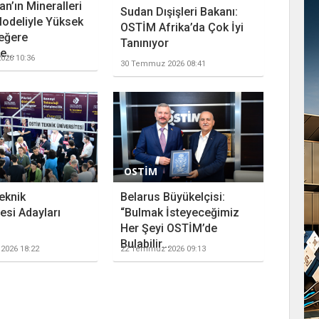
n’ın Mineralleri
Sudan Dışişleri Bakanı:
odeliyle Yüksek
OSTİM Afrika’da Çok İyi
eğere
Tanınıyor
...
026 10:36
30 Temmuz 2026 08:41
OSTİM
eknik
Belarus Büyükelçisi:
esi Adayları
“Bulmak İsteyeceğimiz
Her Şeyi OSTİM’de
Bulabilir...
2026 18:22
22 Temmuz 2026 09:13