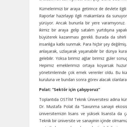
Kümelerimizi bir araya getirince de devlete ilgil
Raporlar hazırlayıp ilgili makamlara da sunuyor
yürüyor. Ancak bununla bir yere varamıyoruz.
ikimiz bir araya gelip satalım yurtdışına yapal
büyüterek kazanması gerekli. Burada da sihirl
insanlığa katkı sunmak. Para hiçbir şey değilmiş.
anlaşarak, uzlaşarak yaşanabilir bir dünya kur
gelebilir. Yoksa birimiz ağlar birimiz güler sonu
Hepimiz emeklerimizi ortaya koyarsak huzur
yönetimlerinde çok emek verenler oldu. Bu kü
kuruluna ve bundan sonra görev alacak olanlara
Polat: “Sektör için çalışıyoruz”
Toplantıda OSTİM Teknik Üniversitesi adına kürsü
Dr. Mustafa Polat da “Savunma sanayii ekosis
üniversitemizin lisans ve yüksek lisansta da ça
Teknik bir üniversite ve sanayinin içinde olmamı