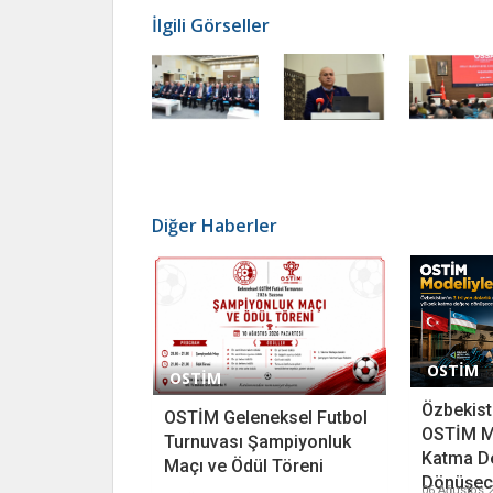
İlgili Görseller
Diğer Haberler
OSTİM
OSTİM
Özbekista
OSTİM Geleneksel Futbol
OSTİM M
Turnuvası Şampiyonluk
Katma D
Maçı ve Ödül Töreni
Dönüşece
06 Ağustos 2