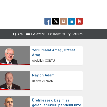
Ara
E-Gazete
Kayıt Ol
İletişim
Yerli İmalat Amaç, Offset
Araç
Abdullah ÇÖRTÜ
Naylon Adam
Behzat ZEYDAN
Üretmezsek, başımıza
gelebilecekleri pandemi bize