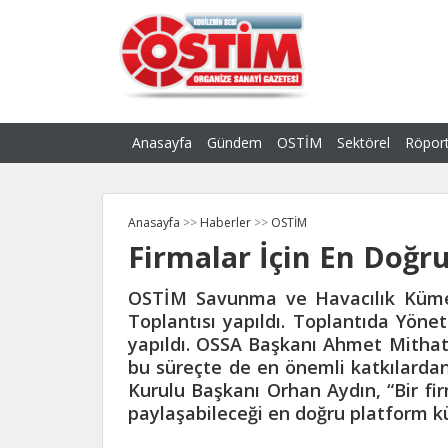
Anasayfa
Gündem
OSTİM
Sektörel
Röport
Anasayfa
>>
Haberler
>>
OSTİM
Firmalar İçin En Doğ
OSTİM Savunma ve Havacılık Kümel
Toplantısı yapıldı. Toplantıda Yöne
yapıldı. OSSA Başkanı Ahmet Mithat
bu süreçte de en önemli katkılardan
Kurulu Başkanı Orhan Aydın, “Bir fir
paylaşabileceği en doğru platform 