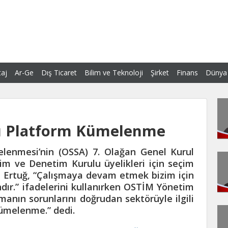
aj
Ar-Ge
Dış Ticaret
Bilim ve Teknoloji
Şirket
Finans
Dünya
ru Platform Kümelenme
enmesi’nin (OSSA) 7. Olağan Genel Kurul
tim ve Denetim Kurulu üyelikleri için seçim
 Ertuğ, “Çalışmaya devam etmek bizim için
dır.” ifadelerini kullanırken OSTİM Yönetim
manın sorunlarını doğrudan sektörüyle ilgili
kümelenme.” dedi.