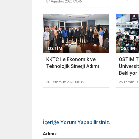
07 Ağustos 2026 09:46
OSTİM
OSTİM
KKTC ile Ekonomik ve
OSTİM T
Teknolojik Sinerji Adımı
Üniversit
Bekliyor
30 Temmuz 2026 08:35
25 Temmuz 
İçeriğe Yorum Yapabilirsiniz.
Adınız