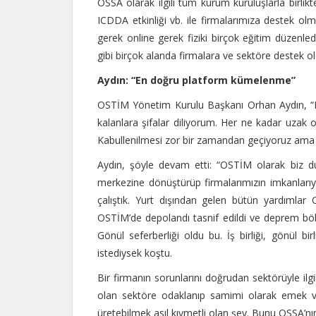
OSSA olarak ilgili tüm kurum kuruluşlarla birlikte
ICDDA etkinliği vb. ile firmalarımıza destek ol
gerek online gerek fiziki birçok eğitim düzenle
gibi birçok alanda firmalara ve sektöre destek oldu
Aydın: “
En doğru platform kümelenme”
OSTİM Yönetim Kurulu Başkanı Orhan Aydın, “D
kalanlara şifalar diliyorum. Her ne kadar uzak o
Kabullenilmesi zor bir zamandan geçiyoruz ama 
Aydın, şöyle devam etti: “OSTİM olarak biz d
merkezine dönüştürüp firmalarımızın imkanlarıyla
çalıştık. Yurt dışından gelen bütün yardımlar
OSTİM’de depolandı tasnif edildi ve deprem bölg
Gönül seferberliği oldu bu. İş birliği, gönül bi
istediysek koştu.
Bir firmanın sorunlarını doğrudan sektörüyle il
olan sektöre odaklanıp samimi olarak emek ve
üretebilmek asıl kıymetli olan şey. Bunu OSSA’n