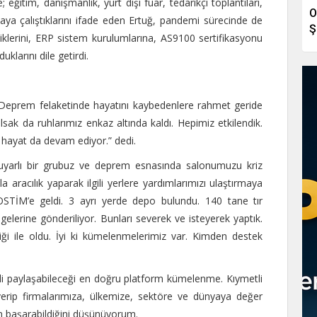
; eğitim, danışmanlık, yurt dışı fuar, tedarikçi toplantıları,
O
maya çalıştıklarını ifade eden Ertuğ, pandemi sürecinde de
Ş
diklerini, ERP sistem kurulumlarına, AS9100 sertifikasyonu
klarını dile getirdi.
eprem felaketinde hayatını kaybedenlere rahmet geride
lsak da ruhlarımız enkaz altında kaldı. Hepimiz etkilendik.
hayat da devam ediyor.” dedi.
uyarlı bir grubuz ve deprem esnasında salonumuzu kriz
 aracılık yaparak ilgili yerlere yardımlarımızı ulaştırmaya
 OSTİM’e geldi. 3 ayrı yerde depo bulundu. 140 tane tır
elerine gönderiliyor. Bunları severek ve isteyerek yaptık.
rliği ile oldu. İyi ki kümelenmelerimiz var. Kimden destek
gili paylaşabileceği en doğru platform kümelenme. Kıymetli
rip firmalarımıza, ülkemize, sektöre ve dünyaya değer
ın başarabildiğini düşünüyorum.