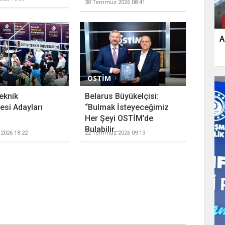
30 Temmuz 2026 08:41
A
OSTİM
eknik
Belarus Büyükelçisi:
esi Adayları
“Bulmak İsteyeceğimiz
Her Şeyi OSTİM’de
Bulabilir...
2026 18:22
22 Temmuz 2026 09:13