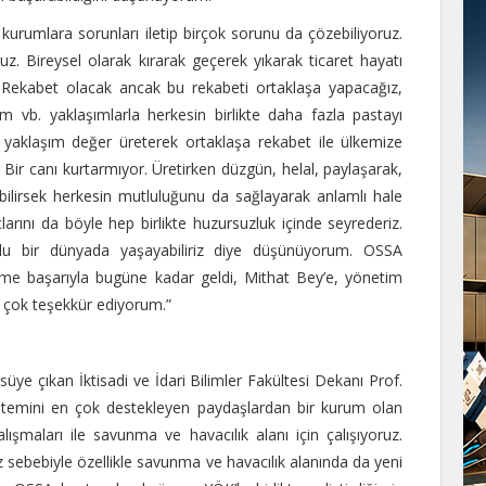
i kurumlara sorunları iletip birçok sorunu da çözebiliyoruz.
uz. Bireysel olarak kırarak geçerek yıkarak ticaret hayatı
 Rekabet olacak ancak bu rekabeti ortaklaşa yapacağız,
ım vb. yaklaşımlarla herkesin birlikte daha fazla pastayı
i yaklaşım değer üreterek ortaklaşa rekabet ile ülkemize
 Bir canı kurtarmıyor. Üretirken düzgün, helal, paylaşarak,
abilirsek herkesin mutluluğunu da sağlayarak anlamlı hale
çlarını da böyle hep birlikte huzursuzluk içinde seyrederiz.
lu bir dünyada yaşayabiliriz diye düşünüyorum. OSSA
me başarıyla bugüne kadar geldi, Mithat Bey’e, yönetim
 çok teşekkür ediyorum.”
ye çıkan İktisadi ve İdari Bilimler Fakültesi Dekanı Prof.
temini en çok destekleyen paydaşlardan bir kurum olan
lışmaları ile savunma ve havacılık alanı için çalışıyoruz.
z sebebiyle özellikle savunma ve havacılık alanında da yeni