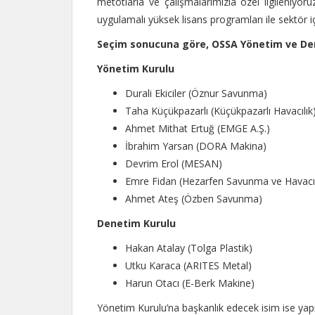
metotlarla ve çalışmalarımızla özel ilgileniyor
uygulamalı yüksek lisans programları ile sektör içi
Seçim sonucuna göre, OSSA Yönetim ve Den
Yönetim Kurulu
Durali Ekiciler (Öznur Savunma)
Taha Küçükpazarlı (Küçükpazarlı Havacılık
Ahmet Mithat Ertuğ (EMGE A.Ş.)
İbrahim Yarsan (DORA Makina)
Devrim Erol (MESAN)
Emre Fidan (Hezarfen Savunma ve Havacıl
Ahmet Ateş (Özben Savunma)
Denetim Kurulu
Hakan Atalay (Tolga Plastik)
Utku Karaca (ARITES Metal)
Harun Otacı (E-Berk Makine)
Yönetim Kurulu’na başkanlık edecek isim ise yapı