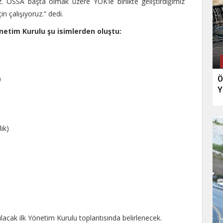
uz. OSSA başta olmak üzere YÖK’le birlikte geliştirdiğimiz
n çalışıyoruz.” dedi.
etim Kurulu şu isimlerden oluştu:
)
Ö
Y
ık)
lacak ilk Yönetim Kurulu toplantısında belirlenecek.