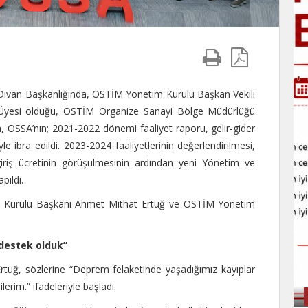
ivan Başkanlığında, OSTİM Yönetim Kurulu Başkan Vekili
 Üyesi olduğu, OSTİM Organize Sanayi Bölge Müdürlüğü
a, OSSA’nın; 2021-2022 dönemi faaliyet raporu, gelir-gider
le ibra edildi. 2023-2024 faaliyetlerinin değerlendirilmesi,
k giriş ücretinin görüşülmesinin ardından yeni Yönetim ve
pıldı.
im Kurulu Başkanı Ahmet Mithat Ertuğ ve OSTİM Yönetim
 destek olduk”
uğ, sözlerine “Deprem felaketinde yaşadığımız kayıplar
erim.” ifadeleriyle başladı.