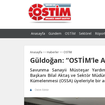
Anasayfa
Gündem
OSTİM
Sektörel
Röport
Anasayfa
>>
Haberler
>>
OSTİM
Güldoğan: “OSTİM’le A
Savunma Sanayii Müsteşar Yardım
Başkanı Bilal Aktaş ve Sektör Müdü
Kümelenmesi (OSSA) üyeleriyle bir a
Ostim Editör