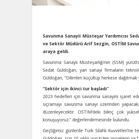
Savunma Sanayii Müsteşar Yardımcısı Seda
ve Sektör Müdürü Arif Sezgin, OSTİM Savu
araya geldi.
Savunma Sanayii Müsteşarlığı’nın (SSM) yürüttüğ
Sedat Güldoğan, yan sanayi firmaların teknoloji
Güldoğan, “Dilimleri küçültüp herkese dağıtmak y
“Sektör için ikinci tur başladı”
2023 hedefleri için savunma sanayini işaret e
sıçramayı savunma sanayi üzerinden yapacak,
düzenleyecektir. OSTİM’deki bilinç çok yükse
konuşuyoruz.” değerlendirmesinde bulundu.
Geçtiğimiz günlerde Türk Silahlı Kuvvetleri’ne 
Güldoğan, son 10 yılda yürütülen projelerin ya t