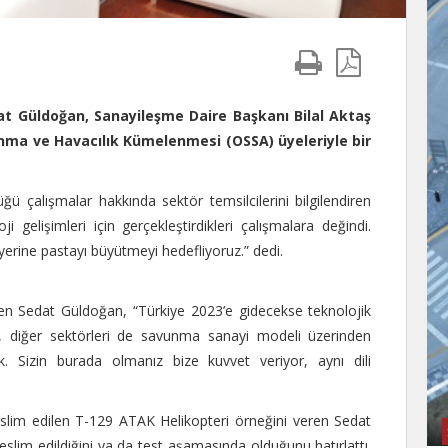
t Güldoğan, Sanayileşme Daire Başkanı Bilal Aktaş
nma ve Havacılık Kümelenmesi (OSSA) üyeleriyle bir
ü çalışmalar hakkında sektör temsilcilerini bilgilendiren
 gelişimleri için gerçekleştirdikleri çalışmalara değindi.
erine pastayı büyütmeyi hedefliyoruz.” dedi.
den Sedat Güldoğan, “Türkiye 2023’e gidecekse teknolojik
 diğer sektörleri de savunma sanayi modeli üzerinden
k. Sizin burada olmanız bize kuvvet veriyor, aynı dili
teslim edilen T-129 ATAK Helikopteri örneğini veren Sedat
eslim edildiğini ya da test aşamasında olduğunu hatırlattı.