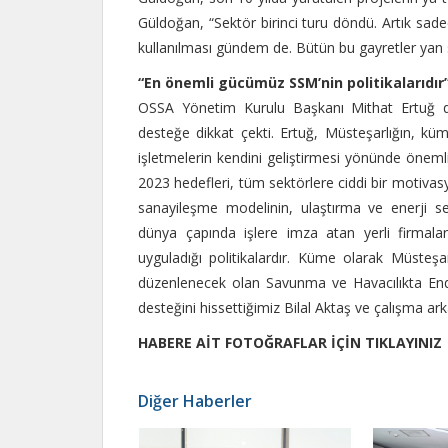
Güldoğan, “Sektör birinci turu döndü. Artık sad
kullanılması gündem de. Bütün bu gayretler yan s
“En önemli gücümüz SSM’nin politikalarıdır
OSSA Yönetim Kurulu Başkanı Mithat Ertuğ da
desteğe dikkat çekti. Ertuğ, Müsteşarlığın, küme
işletmelerin kendini geliştirmesi yönünde önemli
2023 hedefleri, tüm sektörlere ciddi bir motiva
sanayileşme modelinin, ulaştırma ve enerji se
dünya çapında işlere imza atan yerli firmal
uyguladığı politikalardır. Küme olarak Müsteşar
düzenlenecek olan Savunma ve Havacılıkta Endü
desteğini hissettiğimiz Bilal Aktaş ve çalışma a
HABERE AİT FOTOĞRAFLAR İÇİN TIKLAYINIZ
Diğer Haberler