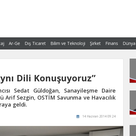
aj
Ar-Ge
Dış Ticaret
Bilim ve Teknoloji
Şirket
Finans
Dünya
ynı Dili Konuşuyoruz”
cısı Sedat Güldoğan, Sanayileşme Daire
rü Arif Sezgin, OSTİM Savunma ve Havacılık
raya geldi.
14 Haziran 2014 09:24