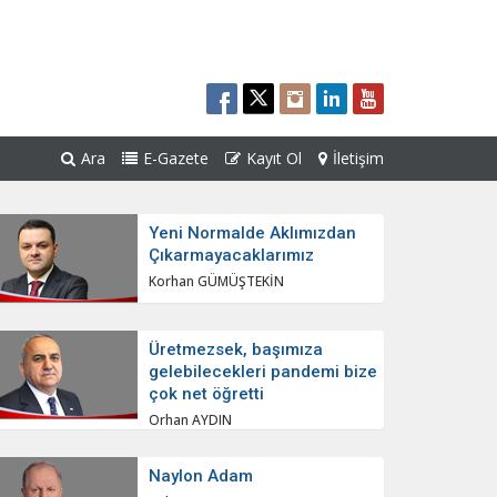
Ara
E-Gazete
Kayıt Ol
İletişim
Yeni Normalde Aklımızdan
Çıkarmayacaklarımız
Korhan GÜMÜŞTEKİN
Üretmezsek, başımıza
gelebilecekleri pandemi bize
çok net öğretti
Orhan AYDIN
Naylon Adam