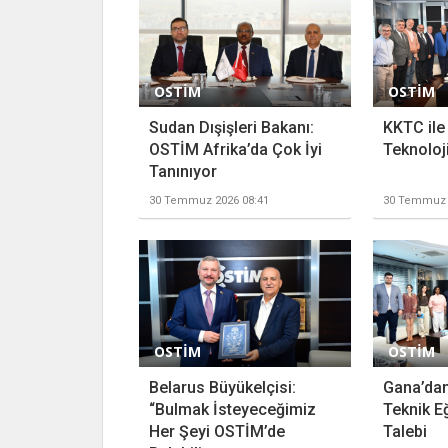
OSTİM
OSTİM
Sudan Dışişleri Bakanı:
KKTC ile
OSTİM Afrika’da Çok İyi
Teknoloji
Tanınıyor
30 Temmuz 2026 08:41
30 Temmuz 
OSTİM
OSTİM
Belarus Büyükelçisi:
Gana’dan
“Bulmak İsteyeceğimiz
Teknik Eğ
Her Şeyi OSTİM’de
Talebi