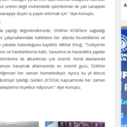
A
ece üretim değil mühendislik işlemlerinde de yan sanayinin
anayiye düşen iş payını artırmak için.” diye konuştu.
”
 yaptığı değerlendirmede, SSM’nin KOBİ’lere sağladığı
 çalışmalarındaki katkılarını her alanda hissettiklerini ve
 çabaları bulunduğunu kaydetti. Mithat Ertuğ, “Türkiye’nin
syon ve hareketlenme kattı. Savunma ve havacılıkta yapılan
ktörlerine de aktarılması çok önemli. Kendi alanlarında
arımızın basamak atlamasında en önemli gücü, SSM’nin
lığımızın her zaman hizmetindeyiz. Ayrıca bu yıl ikincisi
striyel İşbirliği Günleri (ICDDA) kapsamında her zaman
rkadaşlarına teşekkür ediyorum.” diye konuştu.