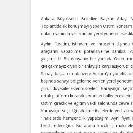
Ankara Büyükşehir Belediye Başkan Adayı Mur
Toplantıda ilk konuşmayı yapan Ostim Yönetim K
onların yanında yer alan bir yerel yönetim istedikl
Aydın, “üretim, istihdam ve ihracatın dışında b
araçlarını yapabilme potansiyeline sahibiz. Y
girişimcidir. Biz dünyanın her yanında Ostim m
çivi çakmayız diyen bir anlayışla karşılaşıyoruz” 
Sanayi başta olmak üzere Ankara’ya yönelik ac
başında sanayi bölgelerine verilen yerel yöneti
gurur duyabileceklerini söyledi. Karayalçın, seç
ortak platform kurarak sorunları halledeceklerini
Ostim çıraklık ve eğitim vakfı salonunda çevre sa
Karayalçın seçildiği takdirde ihalelerde yerli alı
“İhalelerde hemşericilik yapacağım. Aynı fiya
tercih edeceğim. Bu arada küçük iş makinele
sanayicilerimizin yurt dışına açılmasına da ö