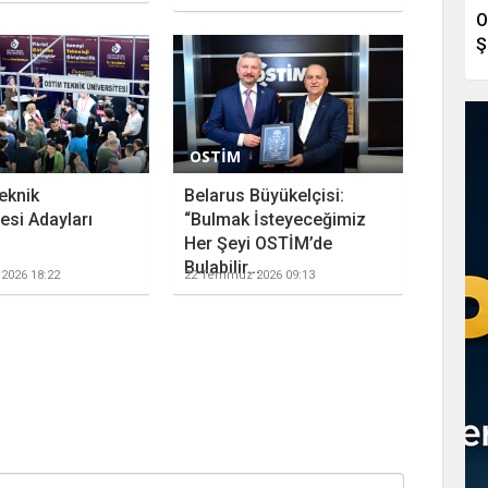
O
Ş
OSTİM
eknik
Belarus Büyükelçisi:
esi Adayları
“Bulmak İsteyeceğimiz
Her Şeyi OSTİM’de
Bulabilir...
2026 18:22
22 Temmuz 2026 09:13