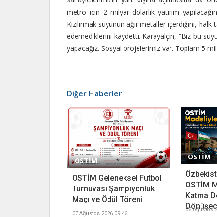
metro için 2 milyar dolarlık yatırım yapılacağı
Kızılırmak suyunun ağır metaller içerdiğini, hal
edemediklerini kaydetti. Karayalçın, “Biz bu suyu
yapacağız. Sosyal projelerimiz var. Toplam 5 mily
Diğer Haberler
OSTİM
OSTİM
Özbekista
OSTİM Geleneksel Futbol
OSTİM M
Turnuvası Şampiyonluk
Katma D
Maçı ve Ödül Töreni
Dönüşece
06 Ağustos 2
07 Ağustos 2026 09:46