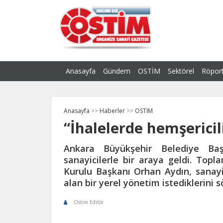
Anasayfa
Gündem
OSTİM
Sektörel
Röport
Anasayfa
>>
Haberler
>>
OSTİM
“İhalelerde hemşerici
Ankara Büyükşehir Belediye Ba
sanayicilerle bir araya geldi. Top
Kurulu Başkanı Orhan Aydın, sanayic
alan bir yerel yönetim istediklerini s
Ostim Editör