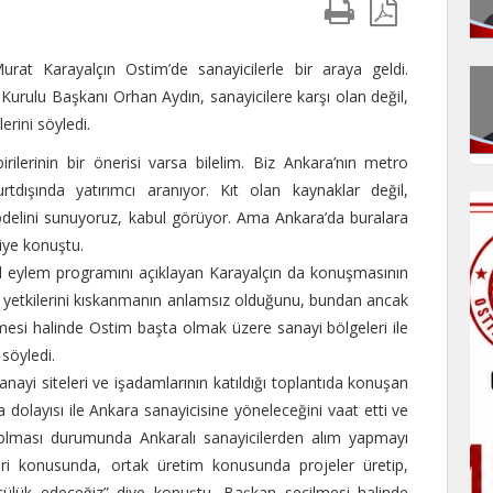
at Karayalçın Ostim’de sanayicilerle bir araya geldi.
urulu Başkanı Orhan Aydın, sanayicilere karşı olan değil,
erini söyledi.
irilerinin bir önerisi varsa bilelim. Biz Ankara’nın metro
urtdışında yatırımcı aranıyor. Kıt olan kaynaklar değil,
odelini sunuyoruz, kabul görüyor. Ama Ankara’da buralara
diye konuştu.
il eylem programını açıklayan Karayalçın da konuşmasının
m yetkilerini kıskanmanın anlamsız olduğunu, bundan ancak
ilmesi halinde Ostim başta olmak üzere sanayi bölgeleri ile
 söyledi.
nayi siteleri ve işadamlarının katıldığı toplantıda konuşan
ma dolayısı ile Ankara sanayicisine yöneleceğini vaat etti ve
t olması durumunda Ankaralı sanayicilerden alım yapmayı
ri konusunda, ortak üretim konusunda projeler üretip,
ncülük edeceğiz” diye konuştu. Başkan seçilmesi halinde