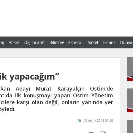
aj
Ar-Ge
Dış Ticaret
Bilim ve Teknoloji
Şirket
Finans
Dünya
lik yapacağım”
şkan Adayı Murat Karayalçın Ostim’de
lantıda ilk konuşmayı yapan Ostim Yönetim
ilere karşı olan değil, onların yanında yer
öyledi.
09 Aralık 2011 00:00