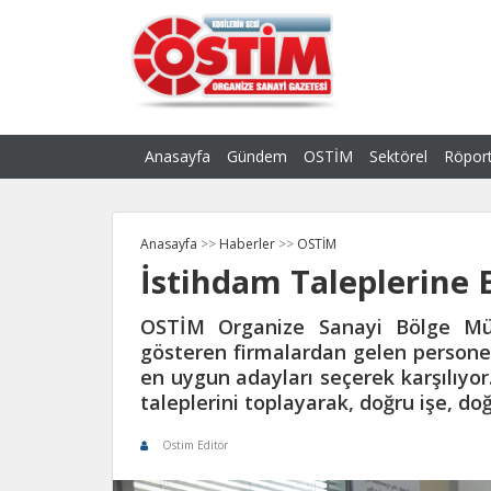
Anasayfa
Gündem
OSTİM
Sektörel
Röport
Anasayfa
>>
Haberler
>>
OSTİM
İstihdam Taleplerine
OSTİM Organize Sanayi Bölge Müd
gösteren firmalardan gelen personel
en uygun adayları seçerek karşılıyor
taleplerini toplayarak, doğru işe, doğ
Ostim Editör