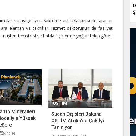
O
Ş
imalat sanayi geliyor. Sektörde en fazla personel aranan
, ara eleman ve tekniker. Hizmet sektörünün de faaliyet
müşteri temsilcisi ve halkla ilişkiler de yoğun talep gören
OSTİM
n’ın Mineralleri
Sudan Dışişleri Bakanı:
odeliyle Yüksek
OSTİM Afrika’da Çok İyi
eğere
Tanınıyor
...
026 10:36