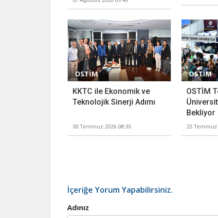
07 Ağustos 2026 09:46
OSTİM
OSTİM
KKTC ile Ekonomik ve
OSTİM T
Teknolojik Sinerji Adımı
Üniversit
Bekliyor
30 Temmuz 2026 08:35
25 Temmuz 
İçeriğe Yorum Yapabilirsiniz.
Adınız