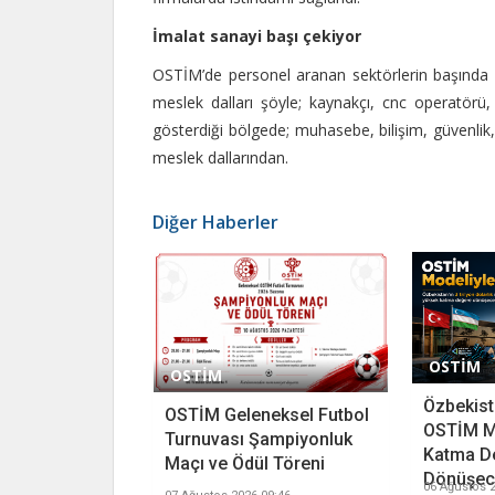
İmalat sanayi başı çekiyor
OSTİM’de personel aranan sektörlerin başında 
meslek dalları şöyle; kaynakçı, cnc operatörü
gösterdiği bölgede; muhasebe, bilişim, güvenlik, 
meslek dallarından.
Diğer Haberler
OSTİM
OSTİM
Özbekista
OSTİM Geleneksel Futbol
OSTİM M
Turnuvası Şampiyonluk
Katma D
Maçı ve Ödül Töreni
Dönüşece
06 Ağustos 2