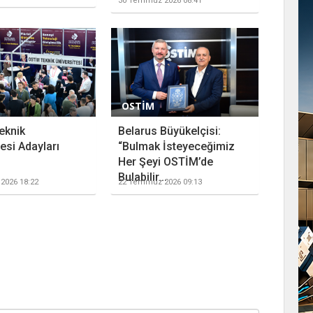
30 Temmuz 2026 08:41
OSTİM
eknik
Belarus Büyükelçisi:
esi Adayları
“Bulmak İsteyeceğimiz
Her Şeyi OSTİM’de
Bulabilir...
2026 18:22
22 Temmuz 2026 09:13