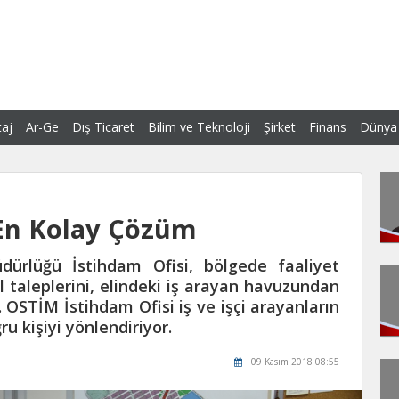
aj
Ar-Ge
Dış Ticaret
Bilim ve Teknoloji
Şirket
Finans
Dünya
 En Kolay Çözüm
ürlüğü İstihdam Ofisi, bölgede faaliyet
 taleplerini, elindeki iş arayan havuzundan
. OSTİM İstihdam Ofisi iş ve işçi arayanların
ru kişiyi yönlendiriyor.
09 Kasım 2018 08:55