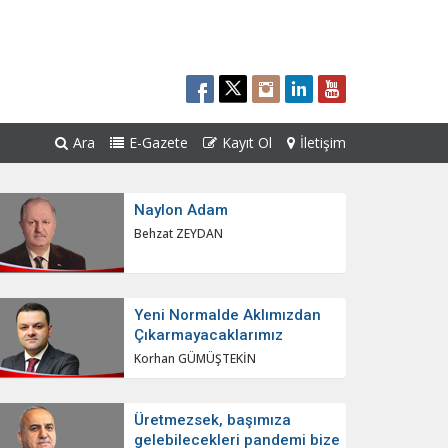
Ara
E-Gazete
Kayıt Ol
İletişim
Naylon Adam
Behzat ZEYDAN
Yeni Normalde Aklımızdan
Çıkarmayacaklarımız
Korhan GÜMÜŞTEKİN
Üretmezsek, başımıza
gelebilecekleri pandemi bize