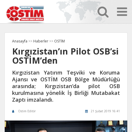
Anasayfa
>>
Haberler
>>
OSTİM
Kırgızistan’ın Pilot OSB’si
OSTİM’den
Kırgızistan Yatırım Teşviki ve Koruma
Ajansı ve OSTİM OSB Bölge Müdürlüğü
arasında; Kırgızistan’da pilot OSB
kurulmasına yönelik İş Birliği Mutabakat
Zaptı imzalandı.
Ostim Editör
21 Şubat 2019 16:41