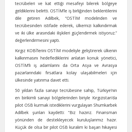
tecrübeleri ve kat ettiği mesafeyi bilerek bölgeye
geldiklerini belirtti. OSTİM’le iş birliğinden beklentilerini
dile getiren Adilbek, “OSTİM modelinden ve
tecrübesinden istifade ederek, ülkemizi kalkındırmak
ve iki ülke arasındaki ilişkileri güçlendirmek istiyoruz.”
değerlendirmesini yaptı.
Kırgız KOBİ’lerini OSTİM modeliyle geliştirerek ülkenin
kalkınmasını hedeflediklerini anlatan konuk yönetici,
OSTİM’li iş adamlarını da Orta Asya ve Avrasya
pazarlarındaki fırsatlara kolay ulaşabilmeleri için
ülkesinde yatırıma davet etti.
50 yıldan fazla sanayi tecrübesine sahip, Türkiye’nin
en birikimli sanayi bölgelerinden biriyle Kırgızistan’da
pilot OSB kurmak istediklerini vurgulayan Shumkarbek
Adilbek şunları kaydetti: “Biz hazırız. Finansman
yönünden de destekleyecek kuruluşlarımız hazır.
Küçük de olsa bir pilot OSB kuralım ki başarı hikayesi