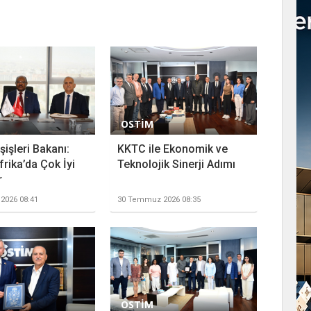
OSTİM
işleri Bakanı:
KKTC ile Ekonomik ve
rika’da Çok İyi
Teknolojik Sinerji Adımı
r
2026 08:41
30 Temmuz 2026 08:35
OSTİM