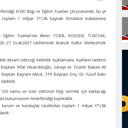
lendiği KOBİ Bilgi ve Eğitim Fuarları çerçevesinde, bu yıl
 toplam 1 milyar YTL’lik kaynak firmaların kullanımına
 Eğitim Fuarları'nın ilkinin TOBB, KOSGEB, TÜBİTAK,
e 26–27 Ocak2007 tarihlerinde Atatürk Kültür Merkezi’nde
lde devam edeceği belirtildi. Açıklamada, fuarların tanıtımı
aşkanı Rifat Hisarcıklıoğlu, Sanayi ve Ticaret Bakanı Ali
Başkan Bayram Mecit, TPE Başkanı Doç. Dr. Yusuf Balcı
ldirildi.
ık 100 kamu ve özel sektörün bilgi vermek için katılacağı
yla buluşmasının hedeflendiği kaydedildi.
k kurum ve kuruluşlar tarafından toplam 1 milyar YTL’lik
landı.