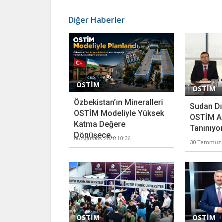
Diğer Haberler
OSTİM
OSTİM
Özbekistan’ın Mineralleri
Sudan Dış
OSTİM Modeliyle Yüksek
OSTİM Af
Katma Değere
Tanınıyo
Dönüşece...
06 Ağustos 2026 10:36
30 Temmuz 
OSTİM
OSTİM