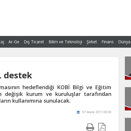
aj
Ar-Ge
Dış Ticaret
Bilim ve Teknoloji
Şirket
Finans
Dünya
L destek
şmasının hedeflendiği KOBİ Bilgi ve Eğitim
de değişik kurum ve kuruluşlar tarafından
ların kullanımına sunulacak.
07 Aralık 2011 00:00