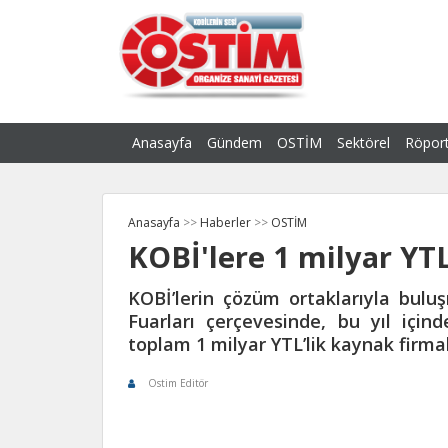
Anasayfa
Gündem
OSTİM
Sektörel
Röport
Anasayfa
>>
Haberler
>>
OSTİM
KOBİ'lere 1 milyar YT
KOBİ’lerin çözüm ortaklarıyla bulu
Fuarları çerçevesinde, bu yıl için
toplam 1 milyar YTL’lik kaynak firma
Ostim Editör