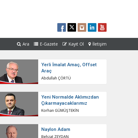
Ara
E-Gazete
Kayıt Ol
İletişim
Yerli İmalat Amaç, Offset
Araç
Abdullah ÇÖRTÜ
Yeni Normalde Aklımızdan
Çıkarmayacaklarımız
Korhan GÜMÜŞTEKİN
Naylon Adam
Behzat ZEYDAN