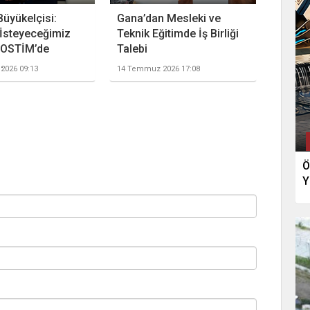
Büyükelçisi:
Gana’dan Mesleki ve
İsteyeceğimiz
Teknik Eğitimde İş Birliği
 OSTİM’de
Talebi
.
2026 09:13
14 Temmuz 2026 17:08
Ö
Y