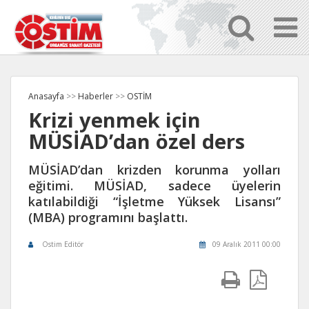
Anasayfa
>>
Haberler
>>
OSTİM
Krizi yenmek için
MÜSİAD’dan özel ders
MÜSİAD’dan krizden korunma yolları
eğitimi. MÜSİAD, sadece üyelerin
katılabildiği “İşletme Yüksek Lisansı”
(MBA) programını başlattı.
Ostim Editör
09 Aralık 2011 00:00