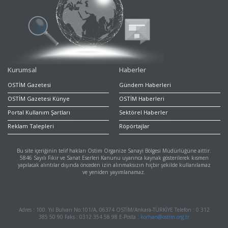
Kurumsal
Haberler
OSTİM Gazetesi
Gündem Haberleri
OSTİM Gazetesi Künye
OSTİM Haberleri
Portal Kullanım Şartları
Sektörel Haberler
Reklam Talepleri
Röpörtajlar
Bu site içeriğinin telif hakları Ostim Organize Sanayi Bölgesi Müdürlüğüne aittir.
5846 Sayılı Fikir ve Sanat Eserleri Kanunu uyarınca kaynak gösterilerek kısmen
yapılacak alıntılar dışında önceden izin alınmaksızın hiçbir şekilde kullanılamaz
ve yeniden yayımlanamaz.
Adres : 100. Yıl Bulvarı No:101/A, 06374 OSTİM/Ankara-TÜRKİYE Telefon : 0 312
385 50 90 Faks : 0312 354 58 98 E-Posta :
korhan@ostim.org.tr