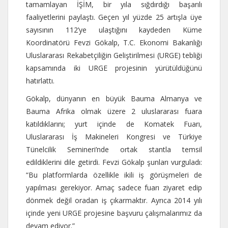
tamamlayan İŞİM, bir yıla sığdırdığı başarılı
faaliyetlerini paylaştı. Geçen yıl yüzde 25 artışla üye
sayısının 112’ye ulaştığını kaydeden Küme
Koordinatörü Fevzi Gökalp, T.C. Ekonomi Bakanlığı
Uluslararası Rekabetçiliğin Geliştirilmesi (URGE) tebliği
kapsamında iki URGE projesinin yürütüldüğünü
hatırlattı.
Gökalp, dünyanın en büyük Bauma Almanya ve
Bauma Afrika olmak üzere 2 uluslararası fuara
katıldıklarını; yurt içinde de Komatek Fuarı,
Uluslararası İş Makineleri Kongresi ve Türkiye
Tünelcilik Semineri’nde ortak stantla temsil
edildiklerini dile getirdi. Fevzi Gökalp şunları vurguladı:
“Bu platformlarda özellikle ikili iş görüşmeleri de
yapılması gerekiyor. Amaç sadece fuarı ziyaret edip
dönmek değil oradan iş çıkarmaktır. Ayrıca 2014 yılı
içinde yeni URGE projesine başvuru çalışmalarımız da
devam ediyor.”