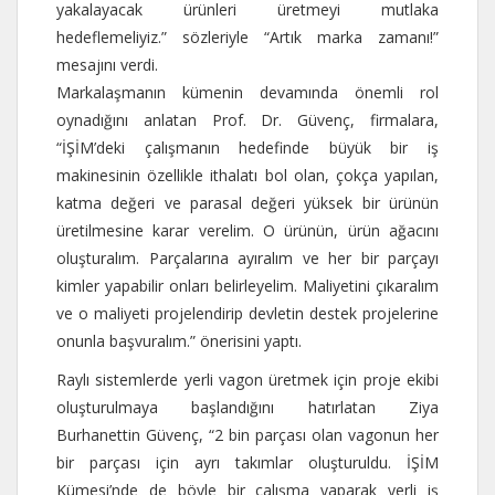
yakalayacak ürünleri üretmeyi mutlaka
hedeflemeliyiz.” sözleriyle “Artık marka zamanı!”
mesajını verdi.
Markalaşmanın kümenin devamında önemli rol
oynadığını anlatan Prof. Dr. Güvenç, firmalara,
“İŞİM’deki çalışmanın hedefinde büyük bir iş
makinesinin özellikle ithalatı bol olan, çokça yapılan,
katma değeri ve parasal değeri yüksek bir ürünün
üretilmesine karar verelim. O ürünün, ürün ağacını
oluşturalım. Parçalarına ayıralım ve her bir parçayı
kimler yapabilir onları belirleyelim. Maliyetini çıkaralım
ve o maliyeti projelendirip devletin destek projelerine
onunla başvuralım.” önerisini yaptı.
Raylı sistemlerde yerli vagon üretmek için proje ekibi
oluşturulmaya başlandığını hatırlatan Ziya
Burhanettin Güvenç, “2 bin parçası olan vagonun her
bir parçası için ayrı takımlar oluşturuldu. İŞİM
Kümesi’nde de böyle bir çalışma yaparak yerli iş