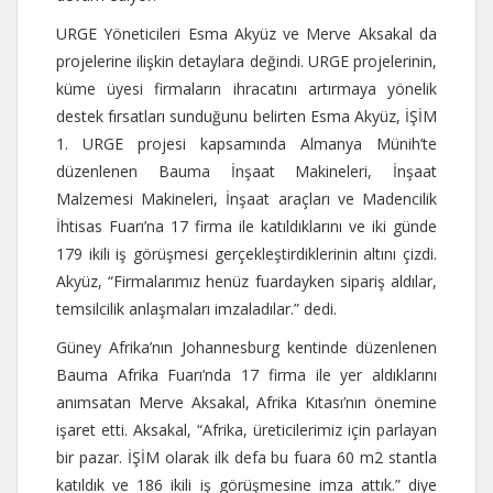
URGE Yöneticileri Esma Akyüz ve Merve Aksakal da
projelerine ilişkin detaylara değindi. URGE projelerinin,
küme üyesi firmaların ihracatını artırmaya yönelik
destek fırsatları sunduğunu belirten Esma Akyüz, İŞİM
1. URGE projesi kapsamında Almanya Münih’te
düzenlenen Bauma İnşaat Makineleri, İnşaat
Malzemesi Makineleri, İnşaat araçları ve Madencilik
İhtisas Fuarı’na 17 firma ile katıldıklarını ve iki günde
179 ikili iş görüşmesi gerçekleştirdiklerinin altını çizdi.
Akyüz, “Firmalarımız henüz fuardayken sipariş aldılar,
temsilcilik anlaşmaları imzaladılar.” dedi.
Güney Afrika’nın Johannesburg kentinde düzenlenen
Bauma Afrika Fuarı’nda 17 firma ile yer aldıklarını
anımsatan Merve Aksakal, Afrika Kıtası’nın önemine
işaret etti. Aksakal, “Afrika, üreticilerimiz için parlayan
bir pazar. İŞİM olarak ilk defa bu fuara 60 m2 stantla
katıldık ve 186 ikili iş görüşmesine imza attık.” diye