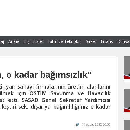
aj
Ar-Ge
Dış Ticaret
Bilim ve Teknoloji
Şirket
Finans
Dünya
, o kadar bağımsızlık”
, yan sanayi firmalarının üretim alanlarını
abilmek için OSTİM Savunma ve Havacılık
et etti. SASAD Genel Sekreter Yardımcısı
eştirirsek, dışarıya bağımlılığımız o kadar
14 Şubat 2012 00:00