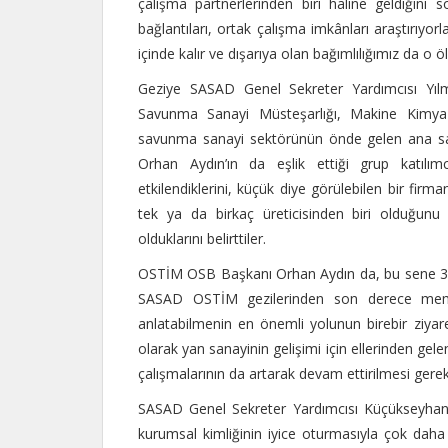
çalışma partnerlerinden biri haline geldiğini s
bağlantıları, ortak çalışma imkânları araştırıyorl
içinde kalır ve dışarıya olan bağımlılığımız da o 
Geziye SASAD Genel Sekreter Yardımcısı Yıl
Savunma Sanayi Müsteşarlığı, Makine Kimya
savunma sanayi sektörünün önde gelen ana sana
Orhan Aydın’ın da eşlik ettiği grup katılımc
etkilendiklerini, küçük diye görülebilen bir firma
tek ya da birkaç üreticisinden biri olduğun
olduklarını belirttiler.
OSTİM OSB Başkanı Orhan Aydın da, bu sene 3. y
SASAD OSTİM gezilerinden son derece memnun 
anlatabilmenin en önemli yolunun birebir ziya
olarak yan sanayinin gelişimi için ellerinden gele
çalışmalarının da artarak devam ettirilmesi gerekti
SASAD Genel Sekreter Yardımcısı Küçükseyhan da
kurumsal kimliğinin iyice oturmasıyla çok daha