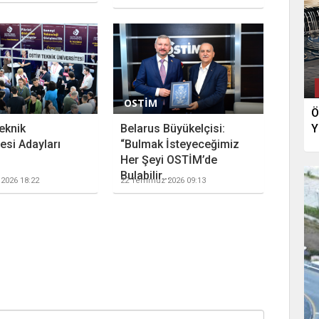
OSTİM
Ö
eknik
Belarus Büyükelçisi:
Y
esi Adayları
“Bulmak İsteyeceğimiz
Her Şeyi OSTİM’de
Bulabilir...
2026 18:22
22 Temmuz 2026 09:13