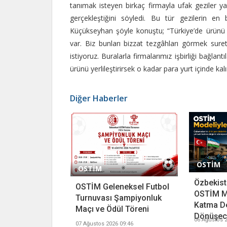
tanımak isteyen birkaç firmayla ufak geziler yap
gerçekleştiğini söyledi. Bu tür gezilerin en
Küçükseyhan şöyle konuştu; “Türkiye’de ürünü 
var. Biz bunları bizzat tezgâhları görmek suret
istiyoruz. Buralarla firmalarımız işbirliği bağlant
ürünü yerlileştirirsek o kadar para yurt içinde kal
Diğer Haberler
OSTİM
OSTİM
Özbekista
OSTİM Geleneksel Futbol
OSTİM M
Turnuvası Şampiyonluk
Katma D
Maçı ve Ödül Töreni
Dönüşece
06 Ağustos 2
07 Ağustos 2026 09:46