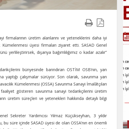
 firmalarının üretim alanlarını ve yeteneklerini daha iyi
 Kümelenmesi üyesi firmaları ziyaret etti. SASAD Genel
 yerlileştirirsek, dışarıya bağımlılığımız o kadar azalır”
rikçilerini bünyesinde barındıran OSTİM OSB’nin, yan
dına yaptığı çalışmalar sürüyor. Son olarak, savunma yan
avacılık Kümelenmesi (OSSA) Savunma Sanayi İmalâtçıları
faaliyet gösteren savunma sanayi tedarikçilerini üretim
rın üretim süreçleri ve yetenekleri hakkında detaylı bilgi
el Sekreter Yardımcısı Yılmaz Küçükseyhan, 3 yıldır
nu, bu süre içinde SASAD üyesi de olan OSSA’nın en önemli