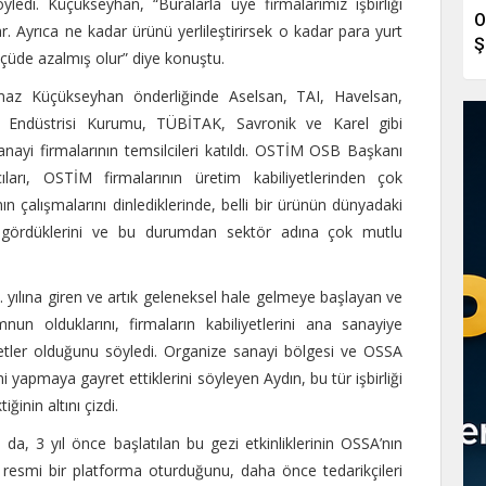
öyledi. Küçükseyhan, “Buralarla üye firmalarımız işbirliği
O
ar. Ayrıca ne kadar ürünü yerlileştirirsek o kadar para yurt
Ş
ölçüde azalmış olur” diye konuştu.
maz Küçükseyhan önderliğinde Aselsan, TAI, Havelsan,
 Endüstrisi Kurumu, TÜBİTAK, Savronik ve Karel gibi
yi firmalarının temsilcileri katıldı. OSTİM OSB Başkanı
ıları, OSTİM firmalarının üretim kabiliyetlerinden çok
nın çalışmalarını dinlediklerinde, belli bir ürünün dünyadaki
u gördüklerini ve bu durumdan sektör adına çok mutlu
ılına giren ve artık geleneksel hale gelmeye başlayan ve
olduklarını, firmaların kabiliyetlerini ana sanayiye
retler olduğunu söyledi. Organize sanayi bölgesi ve OSSA
ni yapmaya gayret ettiklerini söyleyen Aydın, bu tür işbirliği
ğinin altını çizdi.
, 3 yıl önce başlatılan bu gezi etkinliklerinin OSSA’nın
 resmi bir platforma oturduğunu, daha önce tedarikçileri