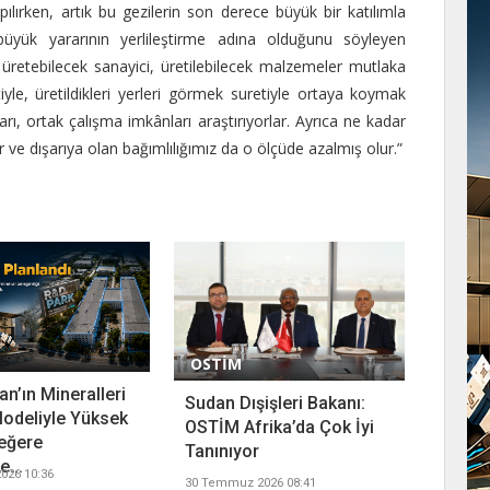
ılırken, artık bu gezilerin son derece büyük bir katılımla
 büyük yararının yerlileştirme adına olduğunu söyleyen
üretebilecek sanayici, üretilebilecek malzemeler mutlaka
iyle, üretildikleri yerleri görmek suretiyle ortaya koymak
ıları, ortak çalışma imkânları araştırıyorlar. Ayrıca ne kadar
ır ve dışarıya olan bağımlılığımız da o ölçüde azalmış olur.”
OSTİM
n’ın Mineralleri
Sudan Dışişleri Bakanı:
odeliyle Yüksek
OSTİM Afrika’da Çok İyi
eğere
Tanınıyor
...
026 10:36
30 Temmuz 2026 08:41