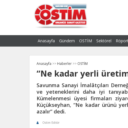
Anasayfa
Gündem
OSTİM
Sektörel
Röport
Anasayfa
>>
Haberler
>>
OSTİM
“Ne kadar yerli üretim
Savunma Sanayi İmalâtçıları Derneği
ve yeteneklerini daha iyi tanıy
Kümelenmesi üyesi firmaları ziyar
Küçükseyhan, “Ne kadar ürünü yerlil
azalır” dedi.
Ostim Editör