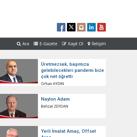
Ara
E-Gazete
Kayıt Ol
İletişim
Üretmezsek, başımıza
gelebilecekleri pandemi bize
çok net öğretti
Orhan AYDIN
Naylon Adam
Behzat ZEYDAN
Yerli İmalat Amaç, Offset