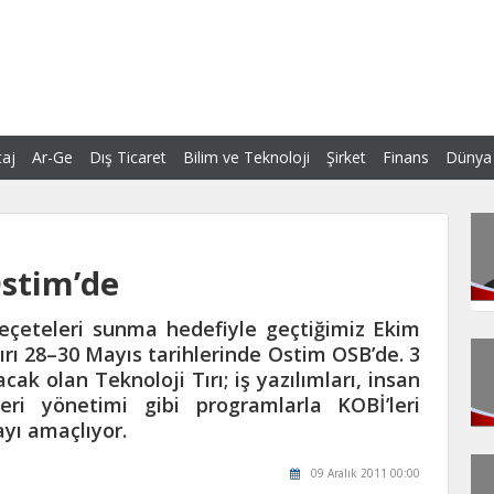
aj
Ar-Ge
Dış Ticaret
Bilim ve Teknoloji
Şirket
Finans
Dünya
Ostim’de
 reçeteleri sunma hedefiyle geçtiğimiz Ekim
ırı 28–30 Mayıs tarihlerinde Ostim OSB’de. 3
ak olan Teknoloji Tırı; iş yazılımları, insan
leri yönetimi gibi programlarla KOBİ’leri
ayı amaçlıyor.
09 Aralık 2011 00:00