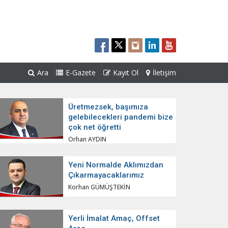
Ara
E-Gazete
Kayıt Ol
İletişim
Üretmezsek, başımıza
gelebilecekleri pandemi bize
çok net öğretti
Orhan AYDIN
Yeni Normalde Aklımızdan
Çıkarmayacaklarımız
Korhan GÜMÜŞTEKİN
Yerli İmalat Amaç, Offset