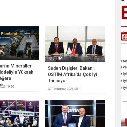
OSTİM
n’ın Mineralleri
Sudan Dışişleri Bakanı:
odeliyle Yüksek
OSTİM Afrika’da Çok İyi
eğere
Tanınıyor
...
026 10:36
30 Temmuz 2026 08:41