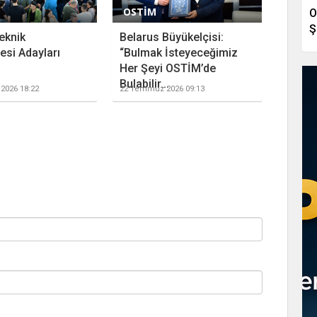
OSTİM
O
Ş
eknik
Belarus Büyükelçisi:
esi Adayları
“Bulmak İsteyeceğimiz
Her Şeyi OSTİM’de
Bulabilir...
2026 18:22
22 Temmuz 2026 09:13