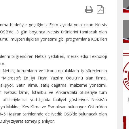
 sunma hedefiyle geçtiğimiz Ekim ayında yola çıkan Netsis
 OSB’de. 3 gün boyunca Netsis ürünlerini tanıtacak olan
özümü, müşteri ilişkileri yönetimi gibi programlarla KOBİ’leri
.
rini bilgilendiren Netsis yetkilileri, merak edip Teknoloji
yor.
 Netsis; kurumların ve ticari toplulukların iş süreçlerinin
 “Microsoft En İyi Ticari Yazılım Ödülü”nü alan firma,
alışıyor. Satın alma, satış dağıtma, malzeme yönetimi,
Netsis; İzmir, İstanbul ve Ankara’daki ofisleriyle tüm
fisleriyle ise yurtdışında faaliyet gösteriyor. Netsis’in
izayn Makina, Kes Klima ve Esmaksan bulunuyor. Ostim’den
3–5 Haziran tarihlerinde de İvedik OSB’de bulunacak olan
OBİ’yi ziyaret etmeyi planlıyor.