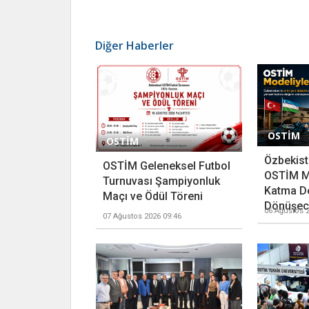
Diğer Haberler
OSTİM
OSTİM
Özbekista
OSTİM Geleneksel Futbol
OSTİM M
Turnuvası Şampiyonluk
Katma D
Maçı ve Ödül Töreni
Dönüşece
06 Ağustos 2
07 Ağustos 2026 09:46