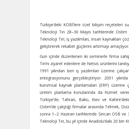
Türkiye’deki KOBİ’lere özel bilişim reçeteleri
Teknoloji Tırı 28–30 Mayıs tarihlerinde Ostim
Teknoloji Tırı; iş yazılımları, insan kaynakları ç
geliştirerek rekabet güçlerini artırmayı amaçlıyor
Gün içinde düzenlenen iki seminerle firma sahiple
Tırı’nı ziyaret edenlere de Netsis ürünlerini tanıtı
1991 yılından beri iş yazılımları üzerine çalışan
entegrasyonunu gerçekleştiriyor. 2001 yılında
kurumsal kaynak planlamaları (ERP) üzerine ç
üretim planlama konularında da hizmet veren 
Türkiye’de; Tahran, Bakü, Kiev ve Kahire’deki o
Ostim’de çalıştığı firmalar arasında Telmek, D
sonra 1–2 Haziran tarihlerinde Sincan OSB ve 
Teknoloji Tırı, bu yıl içinde Anadolu’daki 20 bin K