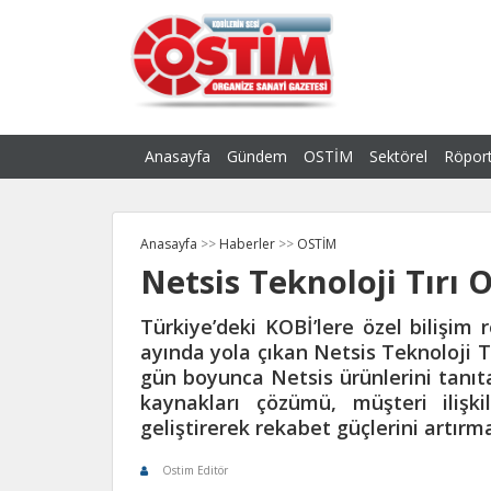
Anasayfa
Gündem
OSTİM
Sektörel
Röport
Anasayfa
>>
Haberler
>>
OSTİM
Netsis Teknoloji Tırı 
Türkiye’deki KOBİ’lere özel bilişim
ayında yola çıkan Netsis Teknoloji T
gün boyunca Netsis ürünlerini tanıtac
kaynakları çözümü, müşteri ilişki
geliştirerek rekabet güçlerini artırm
Ostim Editör