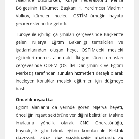
talebinde bulunurken, Rusya Federasyonu Penza
Bölgesi’nin Hükümet Başkanı 1. Yardımcısı Vladimir
Volkov, kümeleri inceledi, OSTİM örneğini hayata
geçireceklerini dile getirdi.
Türkiye ile işbirliği çalışmaları çerçevesinde Başkent’e
gelen Nijerya Eğitim Bakanlığı temsilcileri ve
işadamlarından oluşan heyet OSTİM’deki mesleki
eğitimleri mercek altına aldı. İki gün süren temasları
çerçevesinde ODEM (OSTİM Danışmanlık ve Eğitim
Merkezi) tarafından sunulan hizmetleri detaylı olarak
inceleyen konuklar meslek eğitimleri için düğmeye
bastı.
Öncelik inşaatta
Eğitim alanlarını da yerinde gören Nijerya heyeti,
önceliğin inşaat sektörüne verildiğini belirttiler. Makine
imalatına yönelik olarak CNC Operatörlüğü,
Kaynakçılık gibi teknik eğitim konuları ile Elektrik
Elektronik, Ağaç İşleri (Mobilyacılık) alanlarıyla da