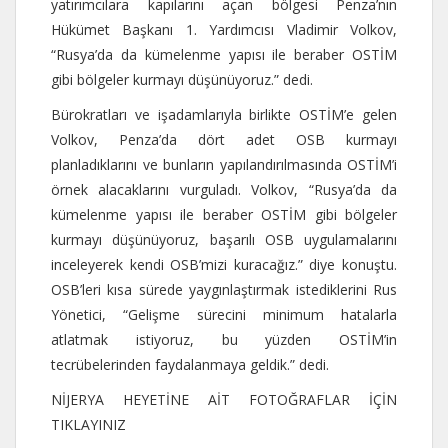
yatırımcılara kapılarını açan bölgesi Penza’nın
Hükümet Başkanı 1. Yardımcısı Vladimir Volkov,
“Rusya’da da kümelenme yapısı ile beraber OSTİM
gibi bölgeler kurmayı düşünüyoruz.” dedi.
Bürokratları ve işadamlarıyla birlikte OSTİM’e gelen
Volkov, Penza’da dört adet OSB kurmayı
planladıklarını ve bunların yapılandırılmasında OSTİM’i
örnek alacaklarını vurguladı. Volkov, “Rusya’da da
kümelenme yapısı ile beraber OSTİM gibi bölgeler
kurmayı düşünüyoruz, başarılı OSB uygulamalarını
inceleyerek kendi OSB’mizi kuracağız.” diye konuştu.
OSB’leri kısa sürede yaygınlaştırmak istediklerini Rus
Yönetici, “Gelişme sürecini minimum hatalarla
atlatmak istiyoruz, bu yüzden OSTİM’in
tecrübelerinden faydalanmaya geldik.” dedi.
NİJERYA HEYETİNE AİT FOTOĞRAFLAR İÇİN
TIKLAYINIZ